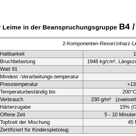
mponentiger Emulsionspolymer-Isocyanat-Leim
Harz = 6 Monate bei 17°C
Härter = 12 Monate bei 17°C
13,3 N/mm² (Normalklima)
11,6 N/mm²
-temperatur
> +15°C
+15°C - +40°C
s
k. A.
~ 150 g/m² (zweiseitiger Leimauftrag erforderlich)
15% (Gewichtsanteile)
maximal 5 Minuten, besser sofort fügen
35 Minuten bei 20°C = Gesamtmontagezeit
(vom Anrühren bis zur geschlossenen Presse)
ielzeug
Ja
Nachteile:
- Kurze offene Zeit mit oft weniger als 5 Minuten
- Nur 6 Monate haltbar
04/205
- Hochpreisige Rohstoffe
Dispersion mit reaktiven Gruppen
6 Monate
Längszugscherfestigkeit 12,32 N/mm²