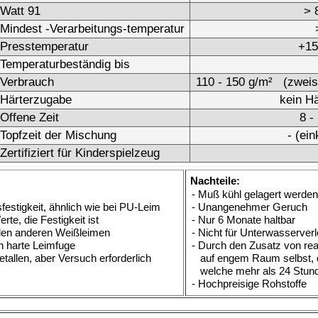
k. A.
-temperatur
k. A.
min +80°C - +110°C
s
k. A.
100 - 200 g/m² (zweiseitiger Leimauftrag empfohlen)
mit 30% warmen Wasser anrühren
25 Minuten
6 Std. bei 20°C
ielzeug
Nein
Nachteile:
- Nicht für Unterwasserverleimungen geeignet
- Komplexer Mischvorgang
-
Nur bei Presstemperaturen über 90 °C wird eine
Wasserbeständigkeit nach B4/D4 erreicht
- Nur 6 Monate haltbar
- Erfordert sorgfältiges lagern
Polyurethan-Leim
6 Monate
k. A.
>8 N/mm²
-
+5°C
+20°C - +60°C
s
ca. 150°C.