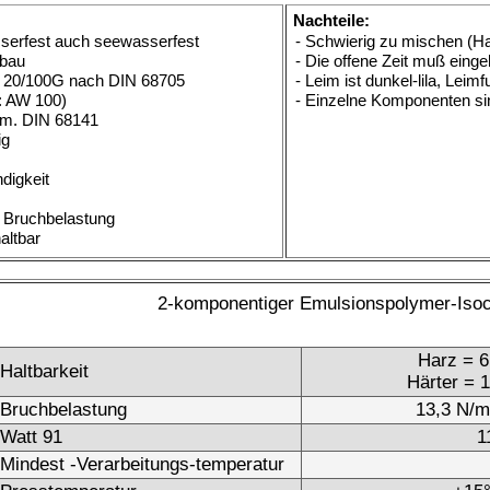
> 8,3 N/mm²
-temperatur
> +13°C
+15°C - +70°C
s
k. A.
110 - 150 g/m² (zweiseitiger Leimauftrag empfohlen)
kein Härter notwendig
8 - 10 Minuten
- (einkomponentig)
ielzeug
Ja
Nachteile:
- Muß kühl gelagert werden
PU-Leim
- Unangenehmer Geruch
- Nur 6 Monate haltbar
- Nicht für Unterwasserverleimungen geeignet
- Durch den Zusatz von reaktiven Gruppen vernetzt der Leim
erlich
auf engem Raum selbst, das heißt für Leimauftragsgeräte
welche mehr als 24 Stunden still stehen nicht geeignet.
- Hochpreisige Rohstoffe
1-Komponenten Lackdispersion
6 Monate
k. A.
7,2 N/mm²
-temperatur
10°C
+15°C - +90°C
s
k. A.