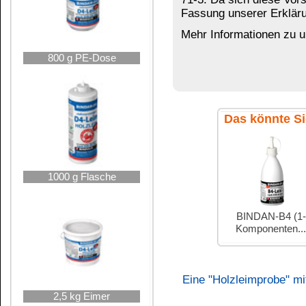
Übersicht unserer Leime in der B
5 kg Eimer
Haltbarkeit
Bruchbelastung
BINDAN-CIN
Watt 91
Mindest -Verarbeitungs
Presstemperatur
Temperaturbeständig bi
Verbrauch
5 kg Kanister
Härterzugabe
Offene Zeit
Topfzeit der Mischung
Zertifiziert für Kindersp
Vorteile:
- Der Leim ist absolut wasserfest auch seewasserfes
- Zulassung für den Bootsbau
10 kg Eimer
- Für Holzwerkstoffklasse 20/100G nach DIN 68705
BFU 100 G (alter Name: AW 100)
- Für tragende Bauteile gem. DIN 68141
- Hoch witterungsbeständig
- UV-beständig
- Sehr hohe Wärmebeständigkeit
- Fugenfüllend
- Extrem hohe Festigkeit / Bruchbelastung
- Mindestens 12 Monate haltbar
10 kg Kanister