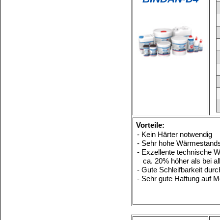
Watt 91
Mindest -Verarbeitungs
Widerrufen
Presstemperatur
Temperaturbeständig bi
Verbrauch
Härterzugabe
Offene Zeit
Topfzeit der Mischung
Zertifiziert für Kindersp
Vorteile:
- Verleimungen sind kaltwasserbeständig nach IW 67
DIN 53255
- Entspricht D4 DIN 68705/EN204
- Gute Topfzeit und offene Zeit
- Hohe Formstabilität
Haltbarkeit
Bruchbelastung
Watt 91
BINDAN-PU
Mindest -Verarbeitungs
temperatur
Presstemperatur
Temperaturbeständig bi