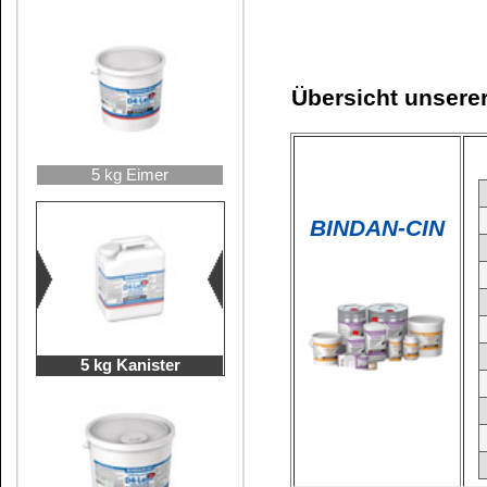
2-ko
~
Haltbarkeit
BINDAN-EPI
Bruchbelastung
Watt 91
25 kg Rundhobbock
Mindest -Verarbeitungs
Presstemperatur
Temperaturbeständig bi
Verbrauch
Härterzugabe
Offene Zeit
Topfzeit der Mischung
25 kg Kanister
Zertifiziert für Kindersp
Vorteile:
- Formaldehydfrei und toluolfrei
- Kann kalt verarbeitet werden (bei Raumtemperatur)
- Der Leim ist absolut wasserfest D4 nach DIN EN 2
- Für tragende Holzbauteile mit EN 301/302
- Festigkeitswerte ähnlich wie Resorcinharz
- Keine Verfärbungen, da pH-neutral
Haltbarkeit
Bruchbelastung
BINDAN-D4