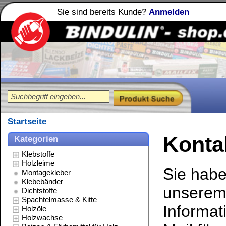
Sie sind bereits Kunde?
Anmelden
Holzleime
Leimfibel
®
Startseite
Kontakt
Kategorien
Klebstoffe
Holzleime
Sie haben Fragen zu 
Montagekleber
Klebebänder
unserem Shop oder b
Dichtstoffe
Spachtelmasse & Kitte
Informationen? Dann 
Holzöle
Holzwachse
Mail für weitere Info
Beizen & Färbemittel für Holz
Lacke & Farben
Sie dafür einfach fo
Stein Imprägnierung
Polituren
melden uns dann schn
Reinigungsmittel
Lösungsmittel
Verdünnungen
Schmierstoffe
* Felder sind Pflichtfe
Spezialitäten
Werkzeug & Zubehör