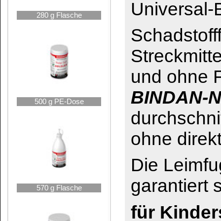
garantiert schimmel- 
570 g Flasche
für Kinderspielzeug
71/3:2003-11-konfor
Die bevorzugte Verwe
800 g PE-Dose
Bereich Montageverle
Innentüren usw., Verl
MDF-, HPL-, sowie Sp
Flächenverleimungen 
auch zum Furnieren (M
1000 g Flasche
gut bei Dickschichtfu
Das könnte Sie auch interessieren:
2,5 kg Eimer