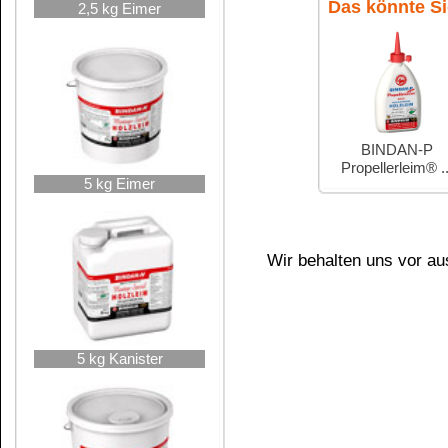
25 kg Rundhobbock
25 kg Kanister
Kundenservice
Zahlungsmethoden
Kundenkonto
Zahlungs- und Versandinformationen
Banküberweisung
(auch Internatio
AGB und Kundeninformationen
Widerrufsbelehrung
Wir versenden mit
Barrierefreiheitserklärung
&
Datenschutz