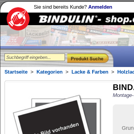
Sie sind bereits Kunde?
Anmelden
Holzleime
Leimfibel
®
Startseite
>
Kategorien
>
Lacke & Farben
>
Holzlacke
BINDAN-N Holzle
Montage-Spezial-Holzleim B2
141,86
€
Preis:
(inkl. MwSt.)
Grundpreis:
5,67 €
pro kg
(
Der Artikel ist in diese
Bitte wählen 
Versand:
117,37 €
(
Pa
Versandkosten än
der Anzahl der bes
Ziel-Land:
Vereinigte 