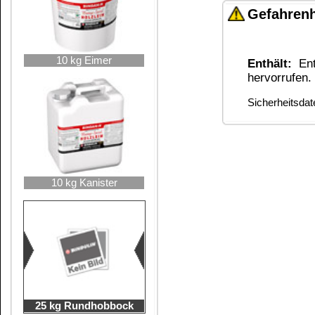
Impressum
Die Informationen auf dem Produktetikett sind s
Unsere Produkte haben - sofern nicht beim Produkt anders
Alle Preise sind Bruttopreise in Euro (€), inklusive der gesetzli
Copyright © 2009-2026 BINDULIN-WERK H.L.Schönleber GmbH • © 2009-2026 Nicol