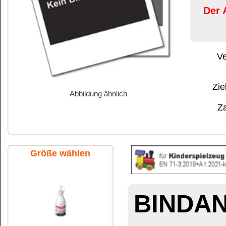
Abbildung ähnlich
Zahlung:
|
B
Zahlungs- und 
Größe wählen
BINDAN-N Hol
Universal-B2 Innenlei
280 g Flasche
Schadstofffreier, hoc
Streckmittel, ohne Fül
und ohne Formaldehy
BINDAN-N
kann für a
500 g PE-Dose
durchschnittlicher B
ohne direkte Wasserb
Die Leimfugen trockne