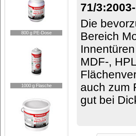
BINDAN-P
BINDAN-F
Propellerleim® ...
Holzleim-D3
5 kg Eimer
Wir behalten uns vor aus postalischen Gründe
5 kg Kanister
Gefahrenhinweise für BINDA
10 kg Eimer
Enthält:
Enthält Konservierungsmitte
hervorrufen.
Sicherheitsdatenblatt auf Anfrage erhältlich
10 kg Kanister