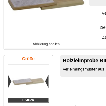
Abbildung ähnlich
Zahlungs- und 
Größe
Holzleimprobe BINDAN-F
1 Stück
Verleimungsmuster aus Holz für
BINDAN-F Holz
1 Stück
Gefahrenhinweise für Holzl
keine Gefahrenhinweise:
Kundenservice
Zahlungsmethoden
Kundenkonto
Zahlungs- und Versandinformationen
Banküberweisung
(auch Internatio
AGB und Kundeninformationen
Widerrufsbelehrung
Wir versenden mit
Barrierefreiheitserklärung
&