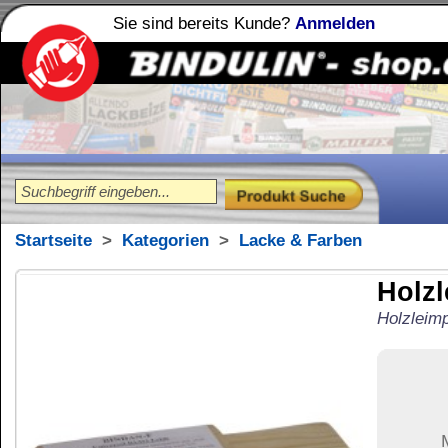
Sie sind bereits Kunde?
Anmelden
Holzleime
Leimfibel
®
Startseite
>
Kategorien
>
Lacke & Farben
Holzleimprobe B
Holzleimprobe Bindan-F Universa
31,19
€
Preis:
(inkl. MwSt.)
Menge:
Versand:
6,42 €
(
im U
Versandkosten än
der Anzahl der bes
Ziel-Land:
Vereinigte 
Zahlung:
|
B