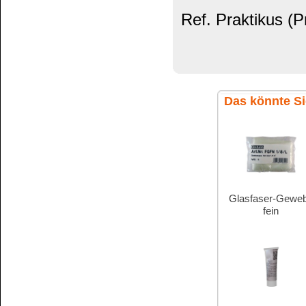
Kundenservice
Zahlungsmethoden
Kundenkonto
Zahlungs- und Versandinformationen
Banküberweisung
(auch Internatio
AGB und Kundeninformationen
Widerrufsbelehrung
Wir versenden mit
Barrierefreiheitserklärung
&
Datenschutz
Impressum
Die Informationen auf dem Produktetikett sind s
Unsere Produkte haben - sofern nicht beim Produkt anders
Alle Preise sind Bruttopreise in Euro (€), inklusive der gesetzli
Copyright © 2009-2026 BINDULIN-WERK H.L.Schönleber GmbH • © 2009-2026 Nicol