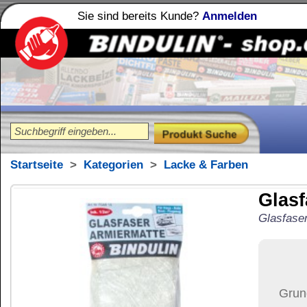
Sie sind bereits Kunde?
Anmelden
Holzleime
Leimfibel
®
Startseite
>
Kategorien
>
Lacke & Farben
Glasfaser-Armier
Glasfasermatte 300 g/m²
22,36
€
Preis:
(inkl. MwSt.)
Grundpreis:
0,00 €
pro
(ink
Menge:
Versand:
6,42 €
(
im U
Versandkosten än
der Anzahl der bes
Ziel-Land:
Vereinigte 