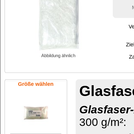
Abbildung ähnlich
Zahlung:
|
B
Zahlungs- und 
Größe wählen
Glasfaser-Arm
Glasfaser-Armierma
300 g/m²:
Unser “Schweres“, be
0,5 Beutel lose
anschmiegsam für F
Herstellung von La
Polyesterharz.
0,5 Beutel SB
Für Autokarosserien
Surfbretter, Snowbo
Für Flächen, die ve
sollen.
1 Beutel lose