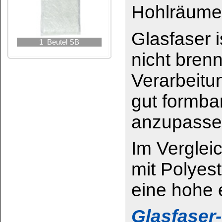
stark beanspruchte L
Glasfaser-Gewebe g
g/m²:
Geeignet für Beschäd
Glasfaser-Vlies
, unr
g/m²:
Unser “Feinstes und F
und sehr kleine Repar
Ref. Praktikus (Praktisch) 73
Das könnte Sie auch interessieren: