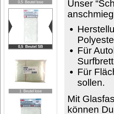
Mit Glasfaser in Verb
können Durchrostunge
Hohlräume überbrückt
Glasfaser ist witteru
1 Beutel SB
nicht brennbar und ch
Verarbeitung ist Gla
gut formbar, daher l
anzupassen.
Im Vergleich zu Stahl
mit Polyesterharz dank
eine hohe elastische
Glasfaser-Gewebe f
g/m²:
Besonders gut geeigne