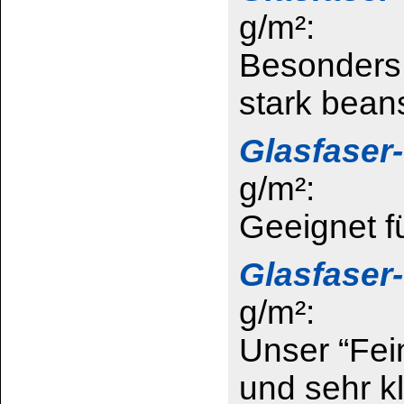
Glasfaser-Gewebe
Glasfaser-Vlies
fein
Härter für Polyesterspachtel und -harze
Polyester-
weiß
Reparatur-Set ...
Struktur:
Gefahrenhinweise für Glasf
keine Gefahrenhinweise: