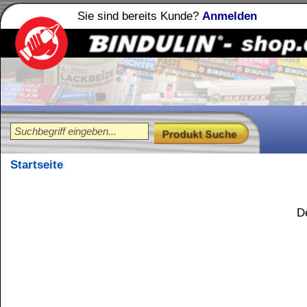
Sie sind bereits Kunde?
Anmelden
Holzleime
Leimfibel
®
Startseite
Ungültig
Der gewünschte Artikel w
Kundenservice
Zahlungsmethoden
Kundenkonto
Zahlungs- und Versandinformationen
Banküberweisung
(auch Internatio
AGB und Kundeninformationen
Widerrufsbelehrung
Wir versenden mit