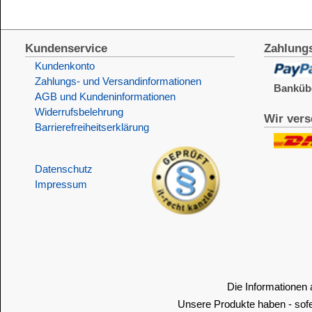
Barrierefreiheitserklärung
&
Datenschutz
Impressum
Die Informationen auf dem Produktetikett sind s
Unsere Produkte haben - sofern nicht beim Produkt anders
Alle Preise sind Bruttopreise in Euro (€), inklusive der gesetzli
Copyright © 2009-2026 BINDULIN-WERK H.L.Schönleber GmbH • © 2009-2026 Nicol