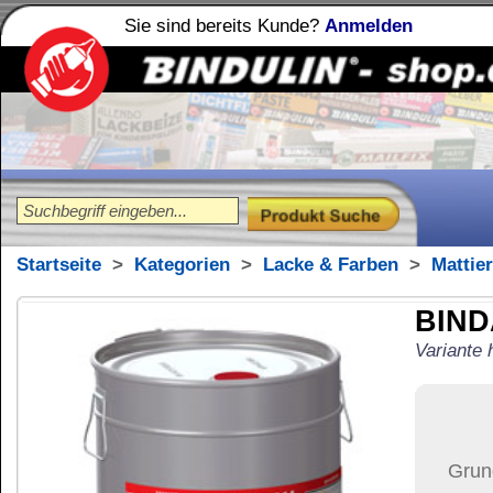
Sie sind bereits Kunde?
Anmelden
Holzleime
Leimfibel
®
Startseite
>
Kategorien
>
Lacke & Farben
>
Mattierungen
BINDALL Kontaktk
Variante hell geruchsarm
424,83
€
Preis:
(inkl. MwSt.)
Grundpreis:
18,47 €
pro k
Der Artikel wird nicht 
(USA)
versendet.
Versand:
117,37 €
(
Pa
Versandkosten än
der Anzahl der bes
Ziel-Land:
Vereinigte 