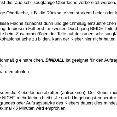
.
rund bei beidseitigem Auftrag.
on -10°C bis ca. +70°C. Mit zunehmendem Alter der Verklebung
.
 verfärbend.
der Ware.
PE), Polypropylen (PP) sowie Teflon.
Materialien (wie z.B. Leder) nicht die ganze Fläche auf einmal
um Verkauf von BINDALL Kontaktkleber
cheidung Nr. 1348/2008/EG)
OPÄISCHEN PARLAMENTS UND DES RATES
d Beschränkung chemischer Stoffe (REACH), zur Schaffung einer
er Richtlinie 1999/45/EG und zur Aufhebung der Verordnung (EWG) Nr.
/94 der Kommission, der Richtlinie 76/769/EWG des Rates sowie der
und 2000/21/EG der Kommission.
G, DES INVERKEHRBRINGENS UND DER VERWENDUNG