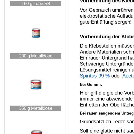
Vollflächige Verklebung wird empfohlen.
Kleber ablüften lassen:
Nach dem Auftragen müssen die Klebeflächen a
z.B. auf der Fingerspitze NICHT mehr kleben bl
Saugfähigkeit des Untergrundes oder Auftragsst
längere Wartezeit bis maximal 45 Minuten wird 
4,5 kg Metalleimer
Zusammenfügen:
Nachdem die Flächen abgelüftet (angetrocknet
ein korrigieren ist hier nicht mehr möglich
. Also
üben, ggf. eine weitere Person zu Hilfe nehmen
wird.
Verschweißen:
9,2 kg Metalleimer
Jetzt ist es UNBEDINGT notwendig, dass ein Dr
Flächen, auf welche zuvor eine Kohäsionsschich
Flächen z.B. Kunststoffplatten und Metall mit ei
Gummihammer ausreichen, mit dem die Klebefläc
Presszeit ca. 5 Sekunden. Es wird Druck auf de
Festigkeit:
23 kg Hobbock
Das geklebte Werkstück kann sofort nach dem P
drei Tagen erreicht.
Allgemeines: