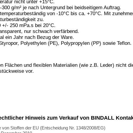
R
n-Hexan
ar. Gesundheitsschädlich bei Einatmen. Verursacht schwere
 Kann Schläfrigkeit und Benommenheit verursachen. Giftig für
ung.
 gelangen.
Von Hitze, heißen Oberflächen, Funken, offenen
ernhalten. Nicht rauchen. Nicht in die Augen, auf die Haut oder
I VERSCHLUCKEN: Sofort Arzt anrufen. Ist ärztlicher Rat
chnungsetikett bereithalten. Inhalt/Behälter gemäß lokalen
ender Lüftung verarbeitet werden.
en von Teppichböden verwendet werden.
Kann bei Verwendung
ft-Gemische bilden. Wiederholter Kontakt kann zu spröder oder
Kontakt
BINDULIN
gegründet 
®
Technische Auskunft:
e-Mail: shop(at)bindulin.de
BINDULIN-WERK
®
nal)
H.L.Schönleber GmbH
Sicherheitsdatenblätter: