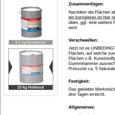
BESTIMMTER GEFÄHRLICHER STOFFE, GEM
Inhaltsstoff Nr57 “Cyclohexan“
KH BINDALL Kontaktkleber
1. Darf nach dem 27. Juni 2010 zur Abgabe an die 
einer Konzentration von ≥ 0,1 Gew.-% in Packungs
2. Cyclohexanhaltige Kontaktklebstoffe auf Neo­pr
nach dem 27. Dezember 2010 nicht mehr zur Abgabe 
3. Unbeschadet anderer gemeinschaftlicher Rech
Stoffen und Gemischen muss der Lieferant vor d
Öffent­lichkeit in Verkehr gebrachte Kontaktklebs
Gew.-% oder mehr enthalten, ab dem 27. Dezember 2
ver­sehen sind:
Dieses Produkt darf nicht
Dieses Produkt darf nicht z
UFI: 5RA0-F01P-J00K-H2WU
Gefahrenhinweise für BINDAL