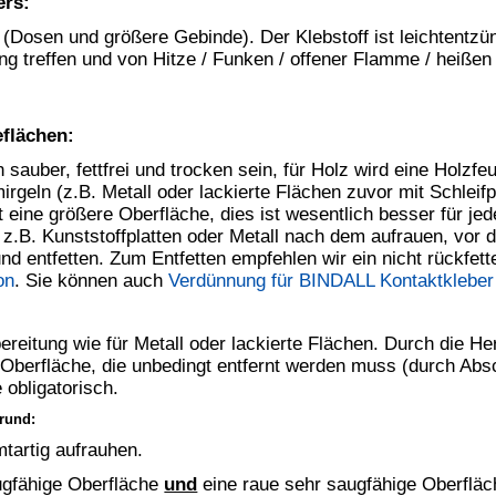
blüften (antrocknen). Der Kleber muss
so
trocken sein, dass er
eibt. Je nach Umgebungstemperatur und Luftfeuchtigkeit bzw.
ärke des Klebers dauert dies mindestens 3 bis 10 Minuten. Eine
empfohlen.
) sind, beide Teile zusammenfügen (passgenau zusammenlegen) -
 zuvor den oder die entsprechenden Handgriffe ohne Klebstoff
. Es ist immer darauf zu achten, dass Lufteinschluss vermieden
uck auf die Verklebung ausgeübt wird. Nur so können die beiden
t aufgetragen wurde, verschweißt werden. Dies sollte bei großen
ner Presse geschehen. Bei kleinen Flächen sollte ein
he angeklopft wird. Pressdruck mind. 5 kp/cm² (50 N/cm²).
r gesamten Klebefläche benötigt, dieser kann aber sehr kurz sein.
ressen belastet werden. Die Endfestigkeit wird frühestens nach