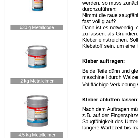
Verarbeitungstemperatur nicht unter +15°C
Verbrauch: ca. 180-300 g/m² je nach Unterg
Die Verklebung ist temperaturbeständig v
nimmt die Temperaturbeständigkeit zu.
Viskosität ca. 1300 +/- 250 mPa.s bei 20°C
Farbe: bräunlich-transparent, nur schwach
Haltbarkeit: maximal ein Jahr nach Bezug 
Nicht geeignet für Styropor, Polyethylen (
Empfehlung:
Wir empfehlen bei großen Flächen und flexiblen 
anzukleben. Gehen Sie stückweise vor.
Rechtlicher Hinweis z
Beschränkungsrichtlinie von Stoffen der EU (Ents
Tritt in Kraft ab dem 27. Dezember 2010
.
VERORDNUNG (EG) Nr. 1907/2006 DES EUR
vom 18. Dezember 2006
zur Registrierung, Bewertung, Zulassung un
Europäischen Chemikalienagentur, zur Änderung d
793/93 des Rates, der Verordnung (EG) Nr. 1488
Richtlinien 91/155/EWG, 93/67/EWG, 93/105/EG 
ANHANG XVII
BESCHRÄNKUNGEN DER HERSTELLUN