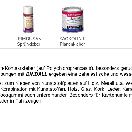
ocken sein, für Holz wird eine Holzfeuchte von 8-12% empfohlen.
lackierte Flächen zuvor mit Schleifpapier aufrauen oder strahlen).
e, dies ist wesentlich besser für jede Verklebung.
oder Metall nach dem aufrauen, vor der Verklebung mit
tten empfehlen wir ein nicht rückfettendes Reinigungsmittel, wie
dünnung für BINDALL Kontaktkleber hell
verwenden
l oder lackierte Flächen. Durch die Herstellung bedingt hat Gummi
t entfernt werden muss (durch Abschleifen). Auch hier ist das
eine raue sehr saugfähige Oberfläche miteinander verklebt
ige Oberfläche vorbereitet werden. Es ist vorab ein Test
e Rückseite von starkem Leder oder Moosgummi etc. den Kleber
dünn und gleichmäßig einzustreichen und 10 Minuten antrocknen
t im zweiten Durchgang BEIDE Teile dünn und gleichmäßig mit
 der Teile auf der rauen sehr saugfähigen Oberfläche zu wenig
n, kann der Kleber hier nicht halten.
BINDALL
ist geeignet für den Auftrag durch Pinsel, Spachtel oder