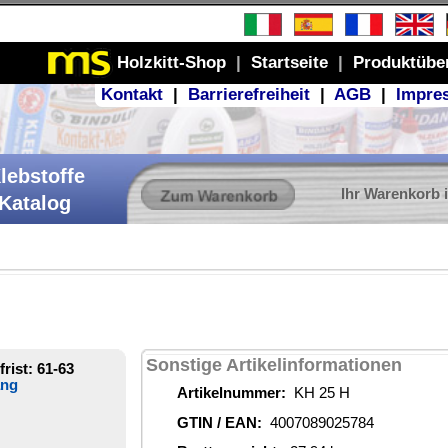
Produktübersicht
GB
|
Impressum
r Warenkorb ist leer
ionen
84
3 €
stoffe