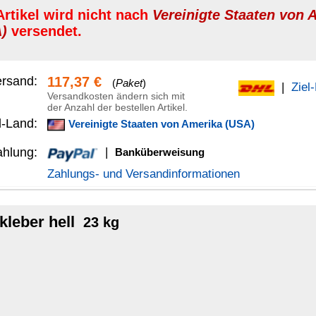
anküberweisung
Versandinformationen
ation z.B. Holz, Glas, Leder, Keramik, Filz, Gummi, Schaumgummi,
ständig von
-10°C bis ca. +70°C
.
ungen mit PVC möglich sind, empfehlen wir für diese spezielle
eber
.
lon.
mehr...