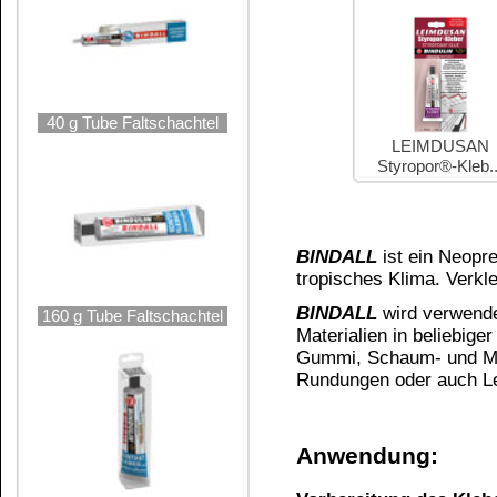
Vorbereitung der Klebeflächen:
Die Klebestellen müssen sauber, fettfrei und tr
Andere Materialien schmirgeln (z.B. Metall oder 
200 g Metalldose
Ein rauer Untergrund hat eine größere Oberfläch
Schwierige Untergründe z.B. Kunststoffplatten 
Lösungsmittel reinigen und entfetten. Zum Entfe
Spiritus 99 %
oder
Aceton
. Sie können auch
Ver
Bei Gummi:
Hier gilt die gleiche Vorbereitung wie für Metal
immer eine abweisende Oberfläche, die unbeding
Entfetten der Oberfläche obligatorisch.
350 g Metalldose
Bei rauen saugendem Untergrund:
Grundsätzlich Leder samtartig aufrauhen.
Soll eine glatte nicht saugfähige Oberfläche
und
werden, so muss zunächst die raue sehr saugfäh
durchzuführen:
Nimmt die raue saugfähige Oberfläche, z.B. di
fast völlig auf?
630 g Metalldose
Dann ist es notwendig, diese Fläche zunächst 
zu lassen, als Grundierung. In diesem Fall ers
Kleber einstreichen. Sollte beim Zusammenfügen
Klebstoff sein, um eine Kohäsionsfläche zu bilde
Kleber auftragen:
Beide Teile dünn und gleichmäßig einstreichen,
maschinell durch Walzen.
2 kg Metalleimer