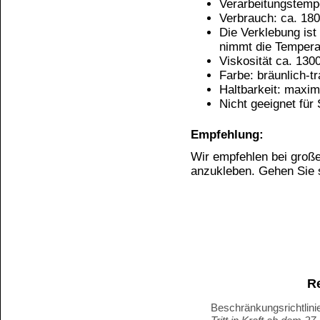
GEFAH
Widerrufen
Enthält:
Ethylacetat, Cyclohexan, 
Flüssigkeit und Dampf leicht entzündb
Augenreizung. Verursacht Hautreizungen.
Wasserorganismen, mit langfristiger Wirk
Darf nicht in die Hände von Kindern
Flammen sowie anderen Zündquellenarten f
auf die Kleidung gelangen lassen. BE
erforderlich, Verpackung oder Kennzei
Vorschriften der Entsorgung zuführen.
Dieses Produkt darf nicht bei ungenüg
Dieses Produkt darf nicht zum Verleg
explosionsfähige / entzündbare Dampf /Lu
rissiger Haut führen.
Kundenservice
Zahlungsmethoden
Kundenkonto
Zahlungs- und Versandinformationen
Banküberweisung
(auch Internatio
AGB und Kundeninformationen
Widerrufsbelehrung