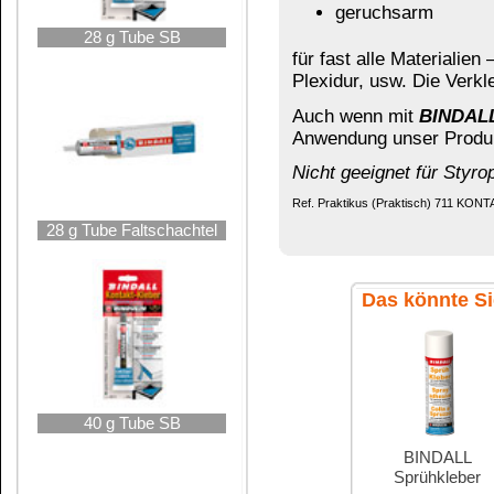
40 g Tube SB
BINDALL
BINDALL
Sprühkleber
spritzfertig
40 g Tube Faltschachtel
LEIMDUSAN
LEIMDUSAN
Styropor®-Kleb...
Sprühkleber
BINDALL
ist ein Neopren-Kontaktkleber (auf P
tropisches Klima. Verklebungen mit
BINDALL
er
BINDALL
wird verwendet zum Kleben von Kunstst
160 g Tube Faltschachtel
Materialien in beliebiger Kombination mit Kunsts
Gummi, Schaum- und Moosgummi auch untereina
Rundungen oder auch Leder in Fahrzeugen.
Anwendung:
Vorbereitung des Klebers:
160 g Tube SB
Vor Gebrauch umrühren (Dosen und größere Gebi
elektrostatische Aufladung treffen und von Hitz
gute Entlüftung sorgen!