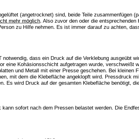
ISCHE UND ERZEUGNISSE
breite Öffentlichkeit in Kontaktklebstoffen auf Neoprenbasis nicht in
größen von mehr als 350 g erstmalig in Verkehr gebracht werden.
enbasis, die den Anforderungen unter Absatz 1 nicht entsprechen, dürfen
an die breite Öffent­lichkeit in Verkehr gebracht werden.
tsvorschriften für die Einstufung, Verpackung und Kennzeichnung von
em Inverkehrbringen ge­ währleisten, dass zur Abgabe an die breite
toffe auf Neoprenbasis, die Cyclohexan in einer Kon­zentration von 0,1
010 gut sichtbar, leserlich und unverwischbar mit folgender Aufschrift
 bei ungenügender Lüftung verarbeitet werden.
um Verlegen von Teppichböden verwendet werden.
L Kontaktkleber hell