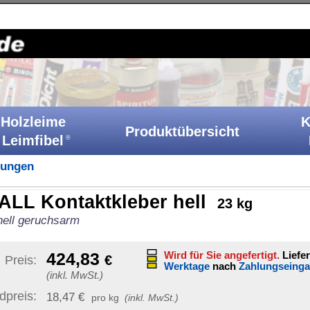
Holzkitt-Shop
|
Startseite
|
Kontakt
|
Barrierefreiheit
|
A
Klebstoffe
Produktübersicht
Ih
Katalog
leber hell
23 kg
Sonstige Artikelinformat
Wird für Sie angefertigt.
Lieferfrist: 61-63
Werktage
nach
Zahlungseingang
Artikelnummer:
KH 25 H
GTIN / EAN:
40070890257
g
(inkl. MwSt.)
Bruttogewicht:
27,94 kg
nach
Vereinigte Staaten von Amerika
unverb. Preisempf.:
353,6
UN-Nummer:
UN1133
enthält gefährliche Inhalts
ket
)
|
Ziel-Land ändern
Versand möglich nach:
dern sich mit
tellen Artikel.
Staaten von Amerika (USA)