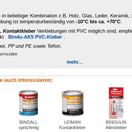
LEIMAN
BINDULIN
Schuhsohlen- und
Kontaktkleber
Alleskleber
Lederkl...
SACKOLIN-F
Planenkleber
olychloroprenbasis), besonders geruchsarm und geeignet auch für
geben eine zähelastische und wasserfeste Verklebung.
offplatten auf Holz, Metall u.a. Werkstoffe. Geeignet für viele
toffen, Holz, Glas, Kork, Leder, Keramik, Filz, Polyurethan (PUR),
nder. Besonders für Kantenumleimungen und Furnieren von
nde). Der Klebstoff ist leichtentzündlich, Maßnahmen gegen
e / Funken / offener Flamme / heißen Oberflächen fernhalten. Für