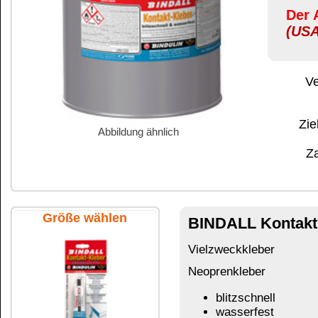
Abbildung ähnlich
Zahlung:
|
B
Zahlungs- und 
Größe wählen
BINDALL Kontaktkleber hell
23 kg
Vielzweckkleber
Neoprenkleber
blitzschnell
wasserfest
geruchsarm
28 g Tube SB
für fast alle Materialien – in beliebiger Kombin
Plexidur, usw. Die Verklebung ist temperaturbe
Auch wenn mit
BINDALL Kontaktkleber
Verkleb
Anwendung unser Produkt
Bindu-AK5 PVC-Kl
Nicht geeignet für Styropor, PP und PE sowie Tef
Ref. Praktikus (Praktisch) 711 KONTAKTKLEBER
28 g Tube Faltschachtel
Das könnte Sie auch interessieren: