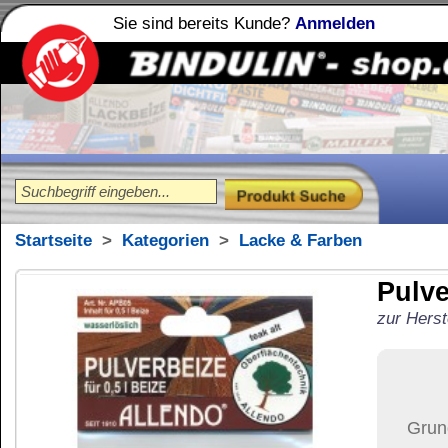
Sie sind bereits Kunde?
Anmelden
Holzleime
Leimfibel
®
Startseite
>
Kategorien
>
Lacke & Farben
Pulverbeize für 0,5
zur Herstellung von 0,5 Liter Bei
16,41
€
Preis:
(inkl. MwSt.)
Grundpreis:
1.641,00 €
pro
Menge:
Versand:
6,42 €
(
im U
Versandkosten än
der Anzahl der bes
Ziel-Land:
Vereinigte 