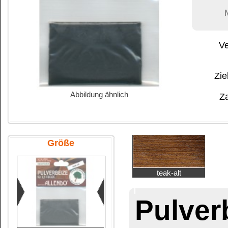
Abbildung ähnlich
Zahlung:
|
B
Zahlungs- und 
Größe
teak-alt
Pulverbeize f
10 g Beutel SB
Holzfarbe
in
größeren Packu
Industriefarben
Buntfarben
zur Selbstherstellun
OBERFLÄCHEN IN