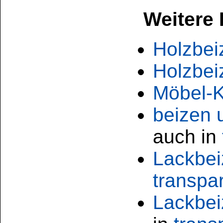
Kundenservice
Zahlungsmethoden
Kundenkonto
Zahlungs- und Versandinformationen
Banküberweisung
(auch Internatio
AGB und Kundeninformationen
Widerrufsbelehrung
Wir versenden mit
Barrierefreiheitserklärung
&
Datenschutz
Impressum
Die Informationen auf dem Produktetikett sind s
Unsere Produkte haben - sofern nicht beim Produkt anders
Alle Preise sind Bruttopreise in Euro (€), inklusive der gesetzli
Copyright © 2009-2026 BINDULIN-WERK H.L.Schönleber GmbH • © 2009-2026 Nicol