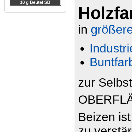
Beizen ist die Meth
zu verstärken, es fa
schützen.
Die verschiedenen 
Gebeizte Flächen 
gelackt oder mattier
Herstellung von 
alt
: (zur Herstellu
½ l Wasser zusam
einem Beutel in ei
unbeschädigte Ema
ständigem Rühren 