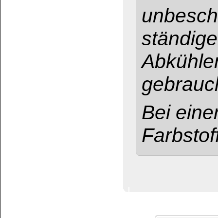
Pulverbeize Buntfarbe
Pulverbeize P-Ton
blau
P46
Weitere Produkte
Holzbeize für den
Holzbeize für den
Möbel-Korrektursti
beizen und wachs
auch in
transpare
Lackbeize für Kin
transparent
Lackbeize für Inn