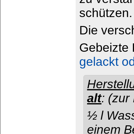
Abkühlen lassen, 
gebrauchsfertig.
Bei einer Wasserh
Farbstoffe destill
Das könnte Sie auch interessieren:
Holzbeize Holzton
Holzbeize Buntfarbe
nussbaum-dunkel
schwarz