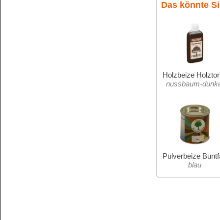
in
transparent
transparenter Möb
transparenter Möb
Zaunlasur
Gefahrenhinweise für Pulverb
keine Gefahrenhinweise: