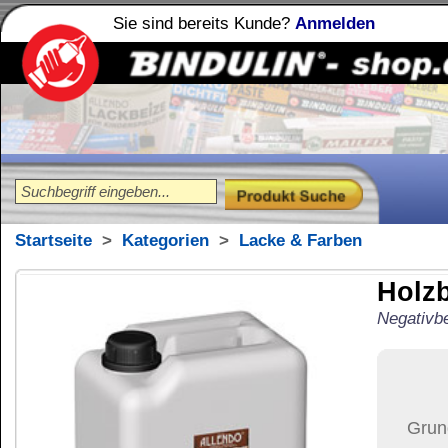
Sie sind bereits Kunde?
Anmelden
Holzleime
Leimfibel
®
Startseite
>
Kategorien
>
Lacke & Farben
Holzbeize Holzto
Negativbeize auf Wasserbasis
181,82
€
Preis:
(inkl. MwSt.)
Grundpreis:
36,36 €
pro Lit
Menge:
Versand:
71,37 €
(
in 
Versandkosten än
der Anzahl der bes
Ziel-Land:
Vereinigte 