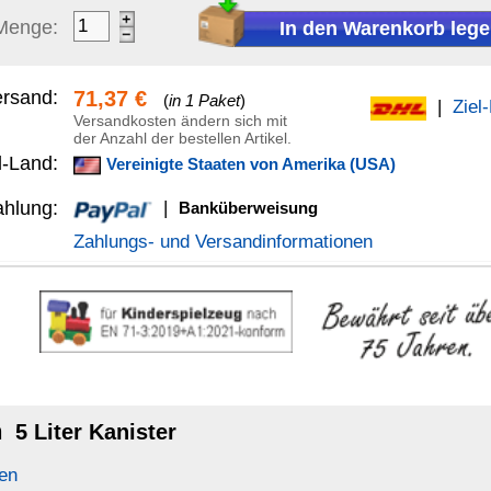
anküberweisung
Versandinformationen
Far
arbpigmenten für hohe Eindringtiefe, zur kratzfesten Färbung von
ei
flächen für Weich- und Hartholz. Die verschiedenen Farbtöne sind
andelt,
gelackt oder mattiert
werden.
ei
 von Holz zu verstärken, es farblich zu verändern und gleichzeitig