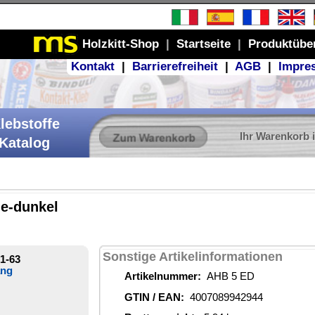
Produktübersicht
GB
|
Impressum
r Warenkorb ist leer
ionen
D
44
1 €