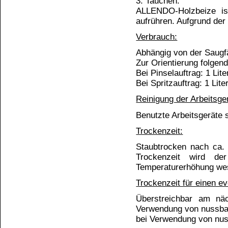
Zahlungs- und Versandinformationen
Banküberweisung
(auch Internatio
AGB und Kundeninformationen
Widerrufen
Widerrufsbelehrung
Wir versenden mit
Barrierefreiheitserklärung
&
Datenschutz
Impressum
Die Informationen auf dem Produktetikett sind s
Unsere Produkte haben - sofern nicht beim Produkt anders
Alle Preise sind Bruttopreise in Euro (€), inklusive der gesetzli
Copyright © 2009-2026 BINDULIN-WERK H.L.Schönleber 