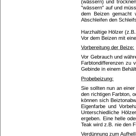
3. Tauchen:
ALLENDO-Holzbeize ist auch sehr gut im Ta
aufrühren. Aufgrund der beträchtlichen Feuchti
Verbrauch:
Abhängig von der Saugfähigkeit des Holzes und
Zur Orientierung folgende Richtwerte:
Bei Pinselauftrag: 1 Liter reicht für ca. 5-7qm (
Bei Spritzauftrag: 1 Liter reicht für ca. 6-12qm 
Reinigung der Arbeitsgeräte:
Benutzte Arbeitsgeräte sofort nach Gebrauch mi
Trockenzeit:
Staubtrocken nach ca. 8 Stunden (bei 20°C u
Trockenzeit wird der endgültige Farbton
Temperaturerhöhung wesentlich verkürzt werde
Trockenzeit für einen eventuellen 2. Anstrich mi
Überstreichbar am nächsten Tag. Achtung: B
Verwendung von nussbaum-dunkel oder eiche-du
bei Verwendung von nussbaum-hell wird das We
Nach Trocknung:
Die evtl. noch aufgestandenen Spitzen der Hol
erreicht wird.
Glanz (optional):
Um dem Holz Glanz zu verleihen, mit einer
Ledereinsätzen) mit schnellen Bewegungen überp
Schutz (empfohlen):