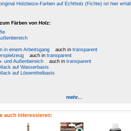
nussbaum-dunkel
macoré
buche
Mustertafel
Lackbeize für Spielzeug
Pulverbeize ...
farblos-neutral
rfläche des blanken Holzes zunächst mit Wasser gestrichen werden
er Holzfasern die schräg zur Oberfläche liegen stehen nach dem
hleifpapier Körnung 180 oder feiner) werden. Wenn dies nicht vor
zen nach dem Beizen auf der gesamten Fläche ab. Nach dem
einer Bürste gründlich entfernen.
ösungsmittel (z.B.
Aceton
oder
Spiritus 99 %
) entharzen.
ie Holzbeize gründlich aufschütteln bzw. in Bewegung halten um
ine Beizarbeit mehrere Einzelgebinde verwendet, den Inhalt aller
r Edelstahl zusammenschütten und durchmischen.