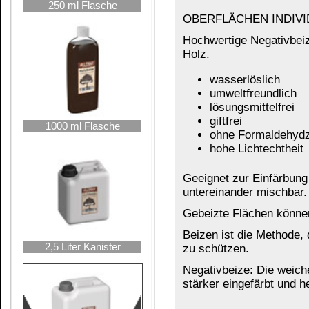
zu schützen.
Negativbeize: Die weichen, porösen Holzpartien 
stärker eingefärbt und hervorgehoben. (Der Teil,
Eine "Muster-Kette" mit original Holzbeize-Farben 
Weitere Produkte zum Färben von Holz:
5 Liter Kanister
Möbel-Korrekur-Stifte
Holzbeize für den Außenbereich
Pulverbeize
beizen und wachsen in einem Arbeitsgang
Lackbeize für Kinderspielzeug
auch in
tr
Lackbeize für Innen- und Außenbereich
au
transparenter Möbellack auf Wasserbasis
transparenter Möbellack auf Lösemittelbasi
10 Liter Kanister
Zaunlasur
Das könnte Sie auch interessieren:
25 Liter Kanister
Holzbeize Buntfarbe
Musterkette