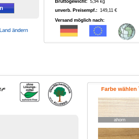
*
be wählen
ahorn
buche
che-dunkel
eiche-hell
che-rustikal