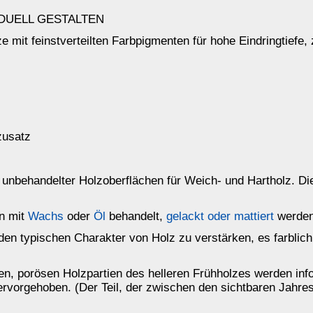
des helleren Frühholzes werden infolge der höheren Saugfähigkeit
 der zwischen den sichtbaren Jahresringen liegt.)
k
auf Echtholz (Fichte) ist hier erhältlich.
auch in
transparent
ansparent
ch in
transparent
s
nus
mehr...
nu
Pulverbeize für 0,5 Liter
Salmiakbeize Holzton
Wachsbeize Holzton