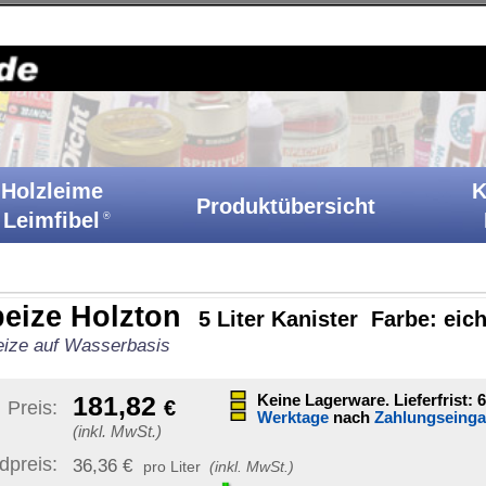
Holzkitt-Shop
|
Startseite
|
Kontakt
|
Barrierefreiheit
|
A
Klebstoffe
Produktübersicht
Ih
Katalog
n
5 Liter Kanister Farbe: eiche-dunkel
Sonstige Artikelinformat
Keine Lagerware. Lieferfrist: 61-63
Werktage
nach
Zahlungseingang
Artikelnummer:
AHB 5 E
GTIN / EAN:
40070899429
er
(inkl. MwSt.)
Bruttogewicht:
5,94 kg
unverb. Preisempf.:
149,1
Versand möglich nach:
1 Paket
)
|
Ziel-Land ändern
dern sich mit
tellen Artikel.
Staaten von Amerika (USA)