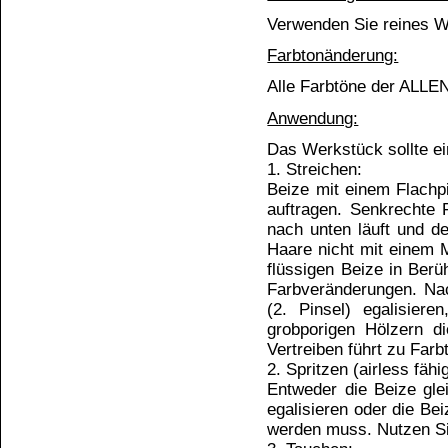
Gebeizte Flächen können mit
Wachs
oder
Öl
be
Gefahrenhinweise für Holzbe
ahorn:
Achtung! Beim Sprühen können gefährlich
einatmen.
alle anderen Farben: keine Ge
Kundenservice
Zahlungsmethoden
Kundenkonto