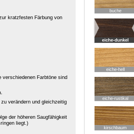
irschbaum
macoré
mahagoni
sbaum-dunkel
ssbaum-hell
palisander