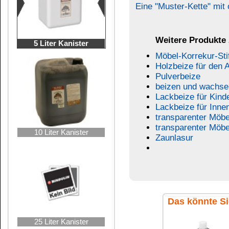
schwarz
Holzbeize
Pulverbeize Holzton
Pulverbeize 63 Stück
nussbaum-dunkel
gemischt
Verarbeitungshinweise:
Vorbereitung des Werkstückes:
Für ein perfektes Ergebnis sollte die Holzobe
(wässern) und trocknen lassen. Die Spitzen d
"wässern" auf und müssen nun abgeschliffen (Sc
dem Beizen gemacht wird, stehen die Spit
Abschleifen den Schleifstaub aus den Poren mit 
Harzhaltige Hölzer (z.B. Eiche):
Vor dem Beizen mit einem nicht rückfettenden L
Vorbereitung der Beize:
Vor Gebrauch und während längerer Anwendung d
Farbtondifferenzen zu vermeiden. Werden für e
Gebinde in einem Behälter aus Kunststoff ode
Probebeizung: