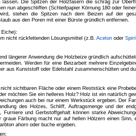
uchverfahren zu verarbeiten. Das Tauchbad von Zeit zu Zeit
gkeitsaufnahme des Holzes sollte nur einmal getaucht werden.
 der gewünschten Farbintensität (Auftragsmenge).
ca.140-200 ml/m²)
(ca.80-120 ml/m²)
t Wasser gründlich reinigen.
nd 50% relative Luftfeuchte). Erst nach mindestens 24 Stunden
 erreicht. Die Trockenzeit kann durch Luftbewegung und
n.
t Holzbeize:
ei einem 2. Anstrich wird das Holz wesentlich dunkler. Bei
nkel wird das Werkstück nach dem 2. Anstrich fast schwarz oder
rkstück nach dem 2. Anstrich nussbaum-dunkel.
zfasern zart und leicht überschleifen, damit eine glatte Fläche
 weichen Bürste (es gibt auch spezielle Polierbürsten mit
olieren - etwa so wie der letzte Schritt beim Schuhe putzen.