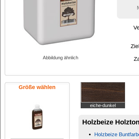
Abbildung ähnlich
Zahlung:
|
B
Zahlungs- und 
Größe wählen
eiche-dunkel
Holzbeize Holzton
5 Liter Kanister
Holzbeize Buntfarben
250 ml Flasche
OBERFLÄCHEN INDIVIDUELL GESTALTEN
Hochwertige Negativbeize mit feinstverteilten F
Holz.
wasserlöslich
umweltfreundlich
lösungsmittelfrei
giftfrei
1000 ml Flasche
ohne Formaldehydzusatz
hohe Lichtechtheit
Geeignet zur Einfärbung unbehandelter Holzober
untereinander mischbar.
Gebeizte Flächen können mit
Wachs
oder
Öl
beh
Beizen ist die Methode, den typischen Charakter
2,5 Liter Kanister