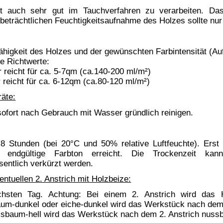
e-Mail: shop(at)bindulin.de
BINDULIN-WERK
®
nal)
H.L.Schönleber GmbH
Sicherheitsdatenblätter:
e-Mail: sdb(at)bindulin.de
Wehlauer Str. 49-59
90766 Fürth
Produktfragen
bitte nur per e-Mail
oder
Deutschland / Germany
Kontaktformular
.
Anfahrt
(Google maps)
Wir sind für Sie da:
Bitte vorher absprechen.
Mo-Do:
8:00 - 15:30 Uhr
Fr:
8:00 - 13:30 Uhr
Shop-Hotline:
0911 - 73 08 478
Telefon:
0911 - 73 10 48
Telefax:
0911 - 73 10 45
tets zu befolgen. / Always follow the information on the product label.
 angegeben - eine Mindesthaltbarkeit / Lagerstabilität von 12 Monaten (1 Jahr).
chen Mehrwertsteuer (19%), inklusive Verpackungs- und Portokosten innerhalb Deutschlands.
GmbH • © 2009-2026 Nicolas Schönleber • Alle Rechte vorbehalten