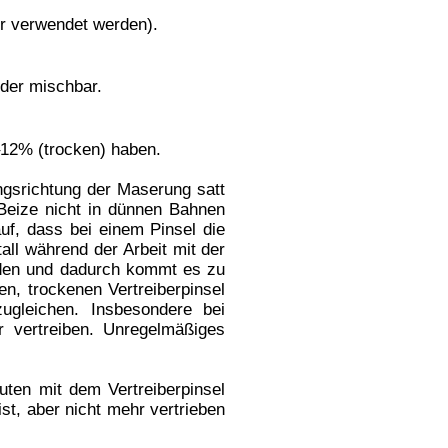
Original abgenommen.
 ist aber abhängig von
endeten Druckfarben.
1937