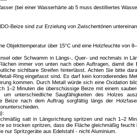
handelt,
gelackt oder mattiert
werden.
ize Holzton
e lungengängige Tröpfchen entstehen. Aerosol oder Nebel nicht
fahrenhinweise:
*
Die Farbdarstellung ist vom 
Die Darstellung soll hier als Richtlinie dienen,
Bildschirm- & Druckereinstellungen bzw. den verw
Kontakt
BINDULIN
gegründet 
®
Technische Auskunft: