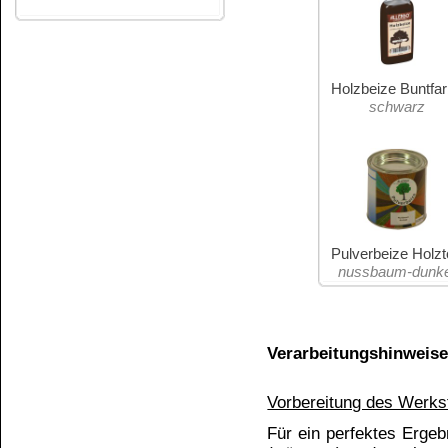
Sie sollten nun an einer nicht sichtbaren Fläc
den richtigen Farbton, oder möchten Sie ein hel
können sich Beiztonabweichungen auch bei nur 
Eigenfarbe und Vorbehandlung des Holzes, Sc
Unterschiedliche Hölzer, Furniere und Gerbs
ergeben. Eine helle oder graue Färbung macht 
Teak wird z.B. nie den Farbton ahorn oder buch
Verdünnung zum Aufhellen:
Verwenden Sie reines Wasser (bei einer Wasser
Farbtonänderung:
Alle Farbtöne der ALLENDO-Beize sind zur Erzi
Anwendung:
Das Werkstück sollte eine Objekttemperatur üb
1. Streichen:
Beize mit einem Flachpinsel oder Schwamm in 
auftragen. Senkrechte Flächen immer von unte
nach unten läuft und deutliche sichtbare Streif
Haare nicht mit einem Metall-Ring eingefasst si
flüssigen Beize in Berührung kommen. Durch M
Farbveränderungen. Nach 1–2 Minuten die über
(2. Pinsel) egalisieren, um unterschiedlich
grobporigen Hölzern die Beize nach dem Auft
Vertreiben führt zu Farbtonunterschieden.
2. Spritzen (airless fähig):
Entweder die Beize gleichmäßig satt in Längsr
egalisieren oder die Beize so trocken spritzen, 
werden muss. Nutzen Sie nur Spritzgeräte aus E