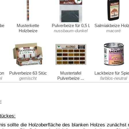
he oder einem Reststück eine Probebeizung durchführen. Haben Sie
leres Holz? Holz ist ein natürlich gewachsener Werkstoff. Dadurch
einem Werkstück ergeben. Der Farbton ist abhängig von Holzart,
hliff, Auftragsmenge und der endgültigen Schlussbeschichtung.
toffgehalt können starke Abweichungen vom gewünschten Farbton
nur auf hellen Hölzern einen Sinn, ein Werkstück aus Eiche oder
e ergeben.
härte ab 5 muss destilliertes Wasser verwendet werden).
elung von Zwischentönen untereinander mischbar.
er 15°C und eine Holzfeuchte von 8–12% (trocken) haben.
Längs-, Quer- und nochmals in Längsrichtung der Maserung satt
n nach oben Auftragen, damit die Beize nicht in dünnen Bahnen
en hinterlässt. Achten Sie bitte darauf, dass bei einem Pinsel die
nd. Es darf kein korrodierendes Metall während der Arbeit mit der
etall würde sich eine Oxidation bilden und dadurch kommt es zu
schüssige Beize mit einem sauberen, trockenen Vertreiberpinsel
e Saugfähigkeiten des Holzes auszugleichen. Insbesondere bei
rag sorgfältig längs der Holzfaser vertreiben. Unregelmäßiges
ichtung spritzen und nach 1–2 Minuten mit dem Vertreiberpinsel
dass die Fläche gleichmäßig feucht ist, aber nicht mehr vertrieben
delstahl - nicht Aluminium.