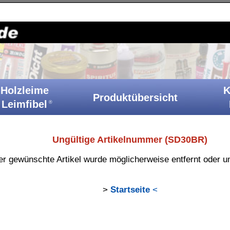
Holzkitt-Shop
|
Startseite
|
Kontakt
|
Barrierefreiheit
|
A
Klebstoffe
Produktübersicht
Ih
Katalog
e Artikelnummer (SD30BR)
urde möglicherweise entfernt oder umbenannt.
>
Startseite
<
Kontakt
BINDULIN
gegründet 
®
Technische Auskunft:
e-Mail: shop(at)bindulin.de
BINDULIN-WERK
®
nal)
H.L.Schönleber GmbH
Sicherheitsdatenblätter:
e-Mail: sdb(at)bindulin.de
Wehlauer Str. 49-59