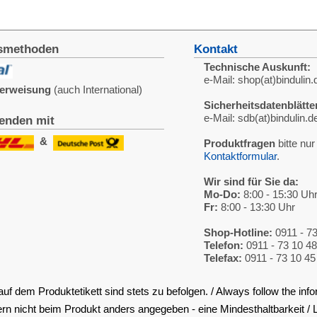
90766 Fürth
Produktfragen
bitte nur per e-Mail
oder
Deutschland / Germany
Kontaktformular
.
Anfahrt
(Google maps)
Wir sind für Sie da:
Bitte vorher absprechen.
Mo-Do:
8:00 - 15:30 Uhr
Fr:
8:00 - 13:30 Uhr
Shop-Hotline:
0911 - 73 08 478
Telefon:
0911 - 73 10 48
Telefax:
0911 - 73 10 45
tets zu befolgen. / Always follow the information on the product label.
 angegeben - eine Mindesthaltbarkeit / Lagerstabilität von 12 Monaten (1 Jahr).
chen Mehrwertsteuer (19%), inklusive Verpackungs- und Portokosten innerhalb Deutschlands.
GmbH • © 2009-2026 Nicolas Schönleber • Alle Rechte vorbehalten