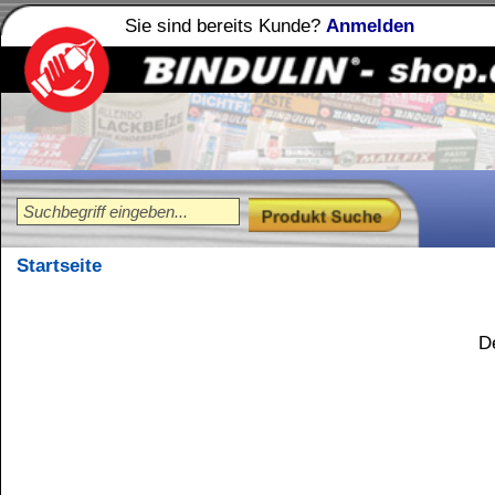
Sie sind bereits Kunde?
Anmelden
Holzleime
Leimfibel
®
Startseite
Ungültig
Der gewünschte Artikel w
Kundenservice
Zahlungsmethoden
Kundenkonto
Zahlungs- und Versandinformationen
Banküberweisung
(auch Internatio
AGB und Kundeninformationen
Widerrufsbelehrung
Wir versenden mit