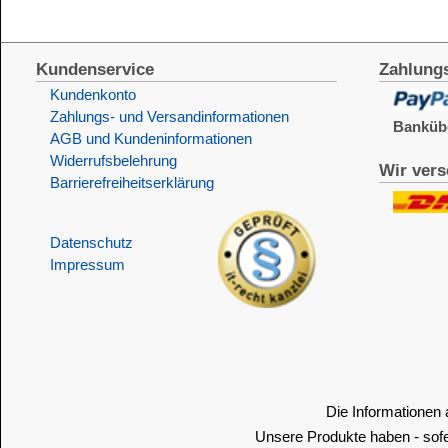
Barrierefreiheitserklärung
&
Datenschutz
Impressum
Die Informationen auf dem Produktetikett sind s
Unsere Produkte haben - sofern nicht beim Produkt anders
Alle Preise sind Bruttopreise in Euro (€), inklusive der gesetzli
Copyright © 2009-2026 BINDULIN-WERK H.L.Schönleber 
Widerrufen