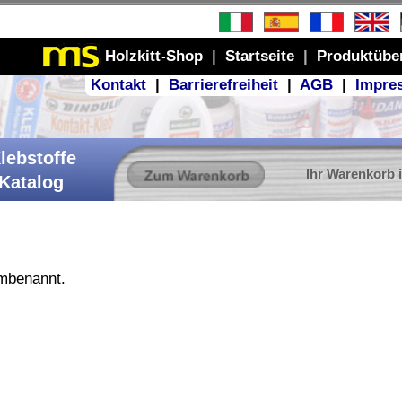
Produktübersicht
GB
|
Impressum
r Warenkorb ist leer
1937