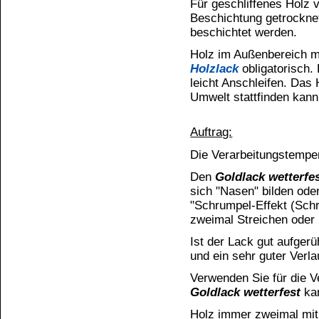
Widerrufen
Gefahrenhinweise für Goldla
ACHTU
Enthält:
2-Propanol; Naphtha (Erdöl)
aromatische
Flüssigkeit und Dampf entzündbar. Ka
Wasserorganismen, mit langfristiger Wirk
Darf nicht in die Hände von Kindern
Flammen sowie anderen Zündquellenarten 
Nebel / Dampf / Aerosol vermeiden. B
erforderlich, Verpackung oder Kennzei
Vorschriften der Entsorgung zuführen.
Sonstige Hinweise / Gefahren:
Enthält 2
Nicht zur Beschichtung von Gebäuden,