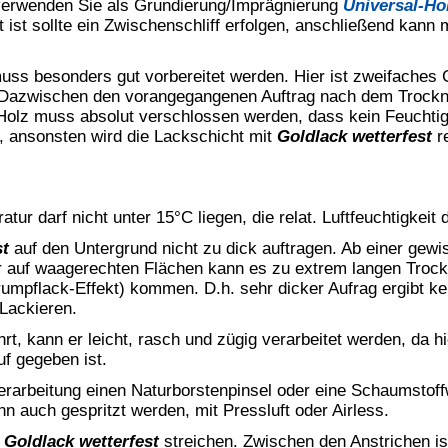
ck wetterfest
NG
, mit Wasserstoff behandelt, leichte, schwere,
nn Schläfrigkeit und Benommenheit verursachen. Giftig für
ung.
 gelangen.
Von Hitze, heißen Oberflächen, Funken, offenen
fernhalten. Nicht rauchen. Einatmen von Staub / Rauch / Gas /
EI VERSCHLUCKEN: Sofort Arzt anrufen. Ist ärztlicher Rat
chnungsetikett bereithalten. Inhalt/Behälter gemäß lokalen
-Butanoxim. Kann allergische Reaktionen hervorrufen.
 ihren Bauteilen und dekorativen Bauelementen zugelassen.