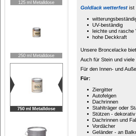
Stützen - dekorativ oder funktional
Dachrinnen und Fallrohre
Vordächer
Geländer - an Balkon oder Treppen
Lampen aus Metall Innen und Außen
Tore - auch Garagentore
Zäune
Fahnenmasten
2,5 Liter Metalleimer
Gitter
Poller
Bänke
Gartenmöbel
Briefkästen
Pumpen
Windlichter
Werbeschilder und Werbebuchstaben
schmiedeeiserne Gegenstände
5 Liter Metalleimer
Eisenbahnen, Wagons, Tender
Designobjekte
Schiffe, Boote
Antiquarische Maschinen
Holz (nur im trockenen Innenbereich verwe
etc.
Goldlack wetterfest
,
Silberlack wetterfest
,
Ku
auf Grund ihrer hohen Deckkraft sehr sparsam 
10 Liter Metalleimer
Vor und bei Gebrauch sorgfältig aufrühren.
Die Verarbeitungstemperatur darf nicht unter 15°C
Ref. Praktikus (Praktisch) 7686L00 WETTERFESTE BRONZELACKE gold