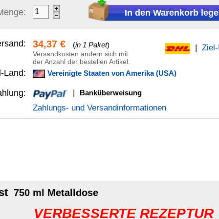
anküberweisung
Versandinformationen
ose
SSERTE REZEPTUR
 Broncelack für dauerhafte und wischfeste Anstriche:
chutz für alle Gegenstände aus Metall.
PVC geeignet.