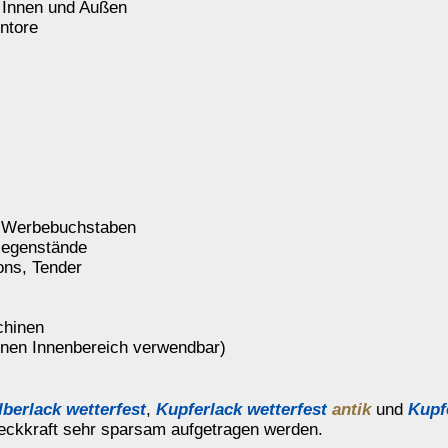
mehr...
Goldfix-W wetterfest
Kunstharz-
Ethylacetat
gold
Verdünnung
Silberlack wetterfest
Flüssig-Zink
Rostprimer
silber
silber
grau
f Basis Alkydharze. Besonders witterungsbeständig
.
uch in den Farben
silber
,
kupfer antik
oder
kupfer natur
erhältlich.