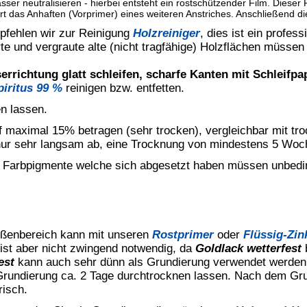
niger
,
Kunstharz-Verdünnung
oder hilfsweise mit
Nitro-
 6-9 Stunden, durchgetrocknet (montagefest) nach 36 Stunden bei
peraturen und/oder hoher Luftfeuchtigkeit muss der
Goldlack
tion gebrauchsfertig eingestellt. Nicht mit anderen Materialien
mer wieder gut aufrühren, Farbpigmente welche sich absetzen
.
arz-Verdünnung
verdünnen. Dieser Lack ist auch zum Spritzen
lacken einsetzbar.
im verschlossenen Originalgebinde ist das Produkt mindestens 24