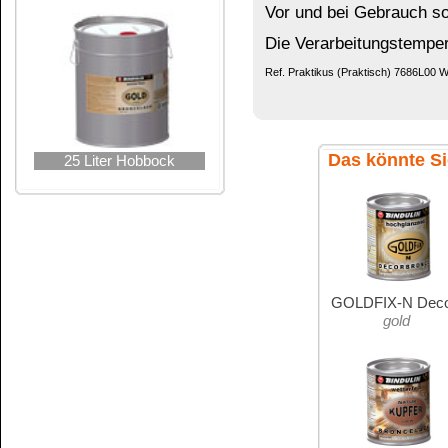
Vorbereitung:
Den Untergrund mechanisch säubern z.B. mit Drah
Beeinträchtigung dar. Frische nicht fest hafte
Anschließend anschleifen mit Schleifpapier und
(z.B. mit
Aceton
oder
Spiritus 99 %
).
Der Untergrund muss tragfähig, sauber, trocken, f
Eine verrostete Oberfläche kann auch mit
ENTR
Nach der Anwendung mit Wasser neutralisieren - hierbei e
Rostbildungen und verbessert das Anhaften (Vorprimer) e
Bei vergrautem Holz empfehlen wir zur Reinigu
Vorbereitung. Abgewitterte und vergraute alte (
Holzoberflächen in Faserrichtung glatt schle
Holz mit
Aceton
oder
Spiritus 99 %
reinigen bz
Die Oberflächen trocknen lassen.
Die Holzfeuchtigkeit darf maximal 15% betragen
gibt seine Feuchtigkeit nur sehr langsam ab, e
Den Lack gut aufrühren, Farbpigmente welche si
werden.
Grundierung:
Metall-Untergrund im Außenbereich kann mit u
geschützt werden. Dies ist aber nicht zwingend
haftet
.
Goldlack wetterfest
kann auch sehr dünn
zweiten Auftrag. Diese Grundierung ca. 2 Tage 
Zwischenschliff obligatorisch.