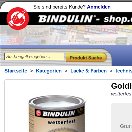
Sie sind bereits Kunde?
Anmelden
Holzleime
Leimfibel
®
Startseite
>
Kategorien
>
Lacke & Farben
>
technische Lacke
Goldlack wetterfe
wetterfest & farbtonstabil
73,78
€
Preis:
(inkl. MwSt.)
Grundpreis:
98,37 €
pro Lit
Menge:
Versand:
34,37 €
(
in 
Versandkosten än
der Anzahl der bes
Ziel-Land:
Vereinigte 