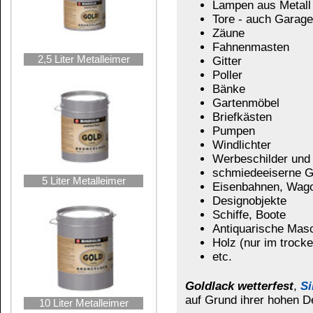
Das könnte Sie auch interessieren:
25 Liter Hobbock
GOLDFIX-N Decor
GOLDFIX-N Spray
gold
gold
Kupferlack wetterfest
Kupferlack wetterfest
kupfer-natur
kupfer-antik
Goldlack wetterfest
ist ein dekorativer
Lack au
Der Farbton ist glänzend goldfarben.
...a
Anwendung: