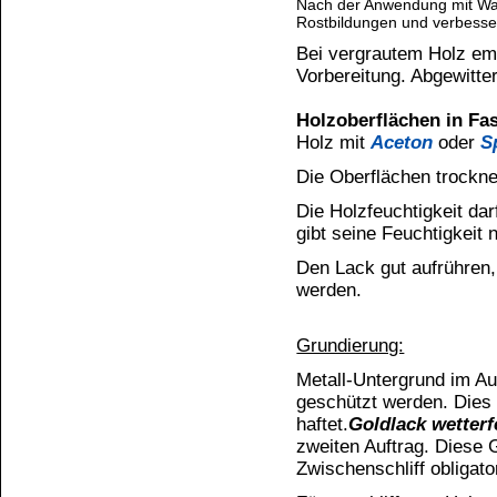
Reinigung:
Werkzeuge nach Gebrauch sofort mit
Pinselrei
Verdünnung
reinigen.
Trocknungszeit:
Staubtrocken nach ca. 2 Stunden, griffest nach
Raumtemperatur. Bei niedrigeren Umgebungstem
wetterfest
länger trocknen.
Hinweise:
Goldlack wetterfest
ist für eine Streich-Applika
mischen. Während der Verarbeitung den Lack im
müssen unbedingt in der Lösung verteilt werden
Verdünnung:
Bei Bedarf mit maximal ca. 5 - 10% mit
Kunsth
geeignet.
Ethylacetat
ist als Beschleuniger bei Kunstharz
Lagerung:
Gebinde kühl und trocken lagern. Bei Lagerung 
Monate lagerfähig.
UFI: DH80-903C-K00Q-A6S5