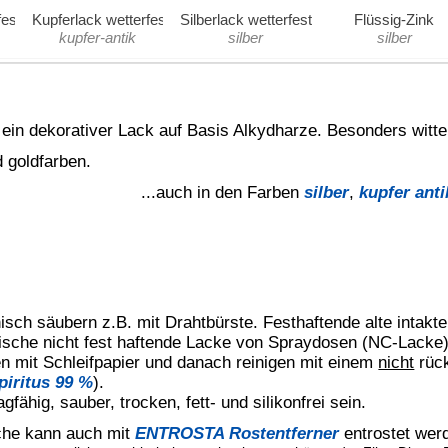
dierung/Imprägnierung
Universal-Holzlack
, nachdem diese erste
schliff erfolgen, anschließend kann mit
Goldlack wetterfest
weiter
reitet werden. Hier ist zweifaches Grundieren mit
Universal-
gegangenen Auftrag nach dem Trocknen bzw. Aushärten immer
chlossen werden, dass kein Feuchtigkeitsaustausch mit der
ckschicht mit
Goldlack wetterfest
reißen und später abblättern.
 liegen, die relat. Luftfeuchtigkeit darf 75% nicht übersteigen.
cht zu dick auftragen. Ab einer gewissen Auftragsstärke werden
chen kann es zu extrem langen Trockenzeiten und zu einem
. D.h. sehr dicker Aufrag ergibt keine glatte Oberfläche, besser
ch und zügig verarbeitet werden, da hier eine sehr hohe Deckkraft
borstenpinsel oder eine Schaumstoffwalze.
 mit Pressluft oder Airless.
reichen. Zwischen den Anstrichen ist eine Wartezeit von 24
 für einen einmaligen Anstrich, je nach Auftragsverfahren und je
 bis zu maximal ca. 20µ (Streich-Applikation).