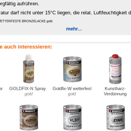
tbürste. Festhaftende alte intakte Anstriche stellen meist keine
nde Lacke von Spraydosen (NC-Lacke) müssen entfernt werden.
 danach reinigen mit einem
nicht
rückfettenden Reinigungsmittel
ett- und silikonfrei sein.
OSTA Rostentferner
entrostet werden.
ntsteht ein rostschützender Film. Dieser Film verhindert kurzfristig
ines weiteren Anstriches. Anschließend die Oberflächen trocknen lassen.
ng
Holzreiniger
, dies ist ein professionelles Hilfsmittel bei der
nicht tragfähige) Holzflächen müssen unbedingt entfernt werden.
ifen, scharfe Kanten mit Schleifpapier brechen.
w. entfetten.
 (sehr trocken), vergleichbar mit trockenem Papier. Dickes Holz
ine Trocknung von mindestens 5 Wochen ist notwendig.
ch abgesetzt haben müssen unbedingt in der Lösung verteilt
nseren
Rostprimer
oder
Flüssig-Zink
vor Rost noch zusätzlich
 notwendig, da
Goldlack wetterfest
bereits extrem gut
 als Grundierung verwendet werden, bei einem anschließenden
durchtrocknen lassen. Nach dem Grundieren ist ein