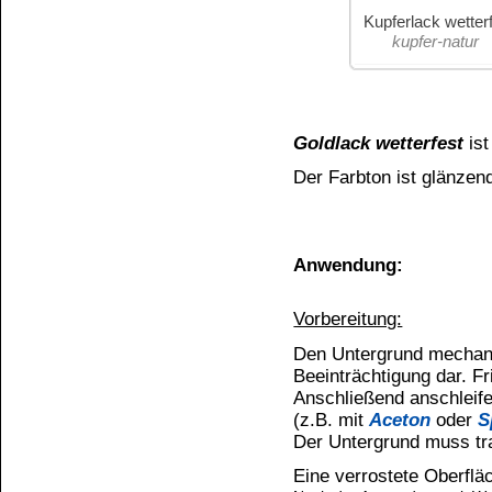
Für geschliffenes Holz verwenden Sie als Grun
Beschichtung getrocknet ist sollte ein Zwischen
beschichtet werden.
Holz im Außenbereich muss besonders gut vorbe
Holzlack
obligatorisch. Dazwischen den voran
leicht Anschleifen. Das Holz muss absolut vers
Umwelt stattfinden kann, ansonsten wird die La
Auftrag:
Die Verarbeitungstemperatur darf nicht unter 15°C
Den
Goldlack wetterfest
auf den Untergrund ni
sich "Nasen" bilden oder auf waagerechten Flä
"Schrumpel-Effekt (Schrumpflack-Effekt) kommen
zweimal Streichen oder Lackieren.
Ist der Lack gut aufgerührt, kann er leicht, ras
und ein sehr guter Verlauf gegeben ist.
Verwenden Sie für die Verarbeitung einen Natur
Goldlack wetterfest
kann auch gespritzt werden,
Holz immer zweimal mit
Goldlack wetterfest
st
Stunden einzuhalten.
Verbrauch:
1 Liter
Goldlack wetterfest
reicht für ca. 10 m²
nach dem wie rau die Oberfläche ist.
Dies ergibt eine Schichtstärke (Trockenfilm) von