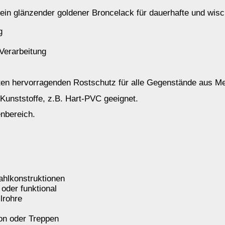
ndbar)
pferlack wetterfest
antik
und
Kupferlack wetterfest
natur
können
aufgetragen werden.
 liegen, die relat. Luftfeuchtigkeit darf 75% nicht übersteigen.