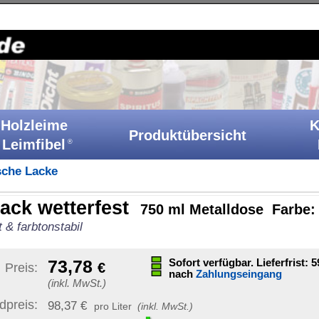
Holzkitt-Shop
|
Startseite
|
Kontakt
|
Barrierefreiheit
|
A
Klebstoffe
Produktübersicht
Ih
Katalog
st
750 ml Metalldose Farbe: gold
Sonstige Artikelinformat
Sofort verfügbar. Lieferfrist: 59-61
Werktage
nach
Zahlungseingang
Artikelnummer:
GL 750
GTIN / EAN:
40070890002
er
(inkl. MwSt.)
Bruttogewicht:
1,03 kg
unverb. Preisempf.:
56,32
UN-Nummer:
UN1263
1 Paket
)
enthält gefährliche Inhalts
|
Ziel-Land ändern
dern sich mit
Versand möglich nach:
tellen Artikel.
Staaten von Amerika (USA)