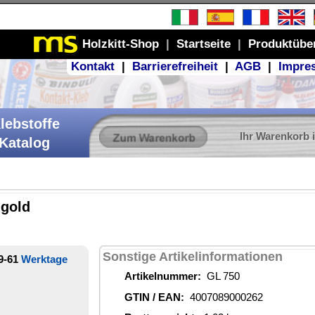
Produktübersicht
GB
|
Impressum
r Warenkorb ist leer
ionen
62
 €
stoffe