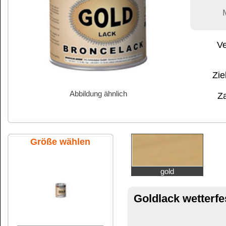
Abbildung ähnlich
Zahlung:
|
B
Zahlungs- und 
Größe wählen
gold
Goldlack wetterfest
750 ml Metalld
VERBE
125 ml Metalldose
Goldlack wetterfest
ist ein glänzender goldener
witterungsbeständig
UV-beständig
leichte und rasche Verarbeitung
hohe Deckkraft
Unsere Broncelacke bieten hervorragenden Rosts
250 ml Metalldose
Auch für Stein und viele Kunststoffe, z.B. Hart-
Für den Innen- und Außenbereich.
Für:
Ziergitter
Autofelgen
Dachrinnen
Stahlträger oder Stahlkonstruktionen
750 ml Metalldose