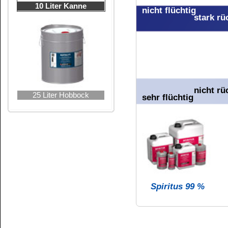
Kohlenwassersto
n-Hexan
Cyclohexan
Pflichtangabe: L
Webseite der Eu
Hier finden Sie 
Tabelle der Ent
INCI-Bezeichnu
des Europäische
CAS-Nummern ber