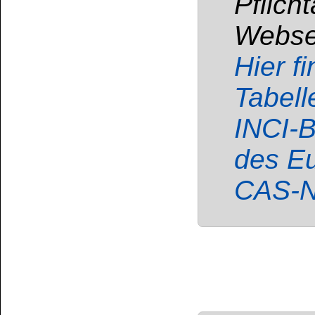
Isoalkane, Cyclene
Flüssigkeit und Dam
Verschlucken und Ein
sein. Verursacht Ha
und Benommenhei
Wasserorganismen, mi
Darf nicht in die
Von Hitze, heißen 
Flammen sowie ander
Nicht rauchen. Maß
Entladungen treffen
Gas / Nebel / Dampf 
in die Umwelt ver
Schutzkleidung / 
tragen. BEI VERSCH
KEIN Erbrechen herb
einholen / ärztliche H
erforderlich, Verpac