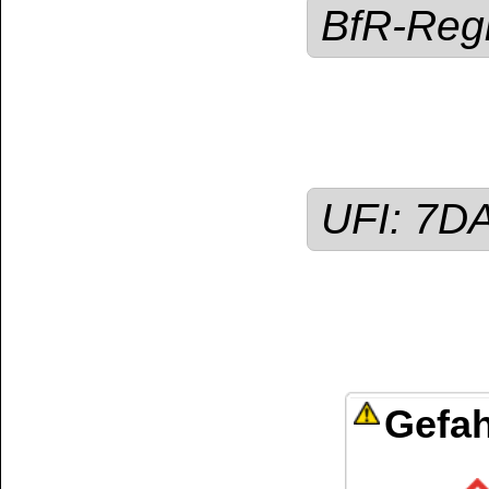
bereithalten. BEI
frische Luft bringe
sorgen. BEI BERÜH
Wasser und Seife wa
Ort aufbewahren. Küh
lokalen Vorschriften 
Darf nicht als Brenn-
verwendet werden!
Bereits ein kleine
kann zu einer leb
der Lunge führen.
Kundenservice
Zahlungsmethoden
Kundenkonto
Zahlungs- und Versandinformationen
Banküberweisung
(auch Internatio