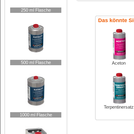
Verdünnung
1000 ml Flasche
2,5 Liter Kanne
Übersicht
De
5 Liter Kanne
Petroleum
Terpentiner
10 Liter Kanne
nicht flüchtig
stark rückfettend
niedrige Dest
nach