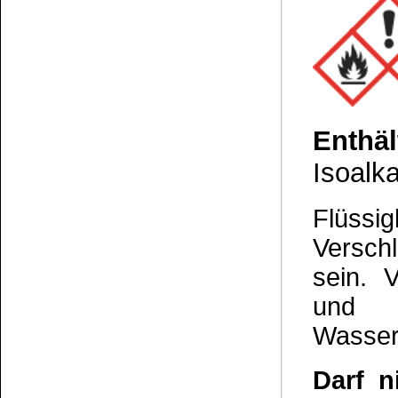
AGB und Kundeninformationen
Widerrufsbelehrung
Wir versenden mit
Barrierefreiheitserklärung
&
Datenschutz
Impressum
Die Informationen auf dem Produktetikett sind s
Unsere Produkte haben - sofern nicht beim Produkt anders
Alle Preise sind Bruttopreise in Euro (€), inklusive der gesetzli
Copyright © 2009-2026 BINDULIN-WERK H.L.Schönleber GmbH • © 2009-2026 Nicol