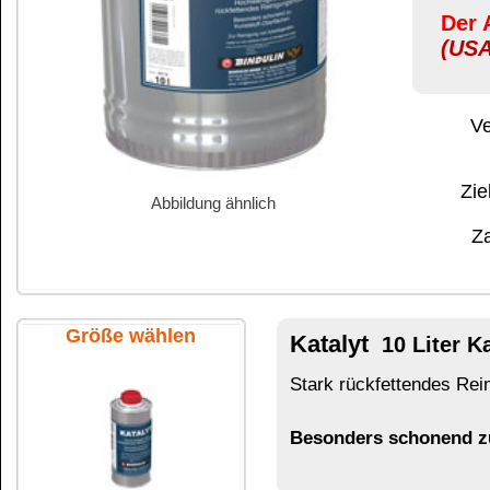
Abbildung ähnlich
Zahlung:
|
B
Zahlungs- und 
Größe wählen
Katalyt
10 Liter Kanne
Stark rückfettendes Reinigungsmittel zur Reinig
Besonders schonend zu Kunststoff-Oberfläch
250 ml Flasche
Das könnte Sie auch interessieren:
500 ml Flasche
Aceton
Ethylacetat
Terpentinersatz
Kunstharz-