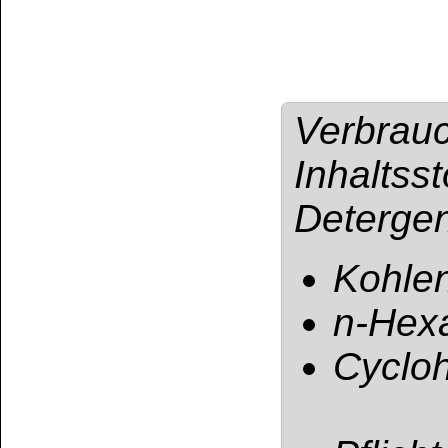
BfR-Registrierun
UFI: 7DA0-E093-
Gefahrenhinweis
GE
Enthält:
Kohlenwass