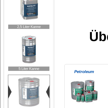
DESTILLAT
hohe Destilla
nicht rückfettend
25 Liter Hobbock
sehr flüchtig
Spiritus 99 %
Aceton
Verbraucherinforma
Inhaltsstoffangabe
Detergenzienveror