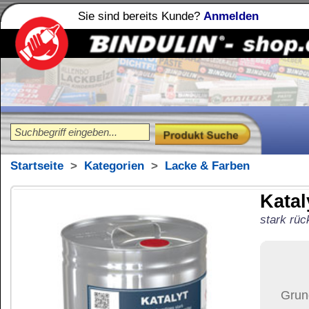
Sie sind bereits Kunde?
Anmelden
Holzleime
Leimfibel
®
Startseite
>
Kategorien
>
Lacke & Farben
Katalyt
10 Liter Kanne
stark rückfettendes Reinigungsmi
138,98
€
Preis:
(inkl. MwSt.)
Grundpreis:
13,90 €
pro Lit
Der Artikel wird nicht 
(USA)
versendet.
Versand:
91,37 €
(
Pak
Versandkosten än
der Anzahl der bes
Ziel-Land:
Vereinigte 