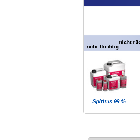
GEFAHR
Enthält:
Ethylacetat
Kann Schläfrigkeit und Benommenheit ve
Darf nicht in die Hände von Kindern g
Aerosol vermeiden. BEI VERSCHLUCKEN: Sof
oder Kennzeichnungsetikett bereithalte
zuführen.
Wiederholter Kontakt kann zu spröder oder
Kundenservice
Zahlungsmethoden
Kundenkonto
Zahlungs- und Versandinformationen
Banküberweisung
(auch Internatio
AGB und Kundeninformationen
Widerrufsbelehrung
Wir versenden mit
Barrierefreiheitserklärung
&