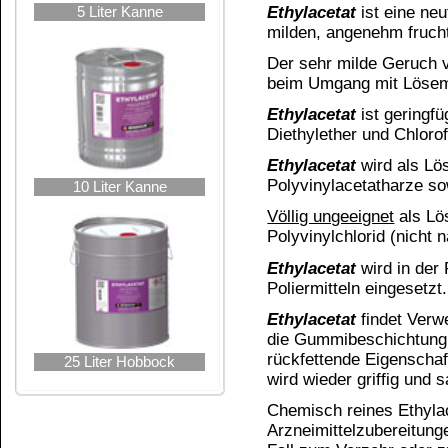
nicht flüchtig
stark rückfettend
niedrige Dest
nach
DESTILLAT
hohe Destilla
nicht rückfettend
sehr flüchtig
Spiritus 99 %
Aceton