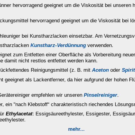
ureethylester, Essigester, Essigsäureether, ESTP, Ethyletthanoat
mehr...
Petroleum
Pinselreiniger
Spiritus 99 %
Nitro-Verdünnung
Universal-
Waschbenzin
Verdünnung
flüchtige und leicht entflammbare Flüssigkeit mit einem schwachen,
ineswegs dazu verleiten, die allgemeinen Vorsichtsmaßnahmen
en. Für gute Raumbelüftung und Frischluft ist zu sorgen.