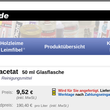
Holzkitt-Shop
|
Startseite
|
Kontakt
|
Barrierefreiheit
|
A
Klebstoffe
Produktübersicht
Ih
Katalog
asflasche
Sonstige Artikelinformat
Wird für Sie angefertigt.
Lieferfrist: 61-63
Werktage
nach
Zahlungseingang
Artikelnummer:
ET 50
GTIN / EAN:
40070890233
iter
(inkl. MwSt.)
Bruttogewicht:
121 g
nach
Vereinigte Staaten von Amerika
unverb. Preisempf.:
3,12 
UN-Nummer:
UN1173
enthält gefährliche Inhalts
mschlag
)
|
Ziel-Land ändern
Versand möglich nach:
dern sich mit
tellen Artikel.
Staaten von Amerika (USA)