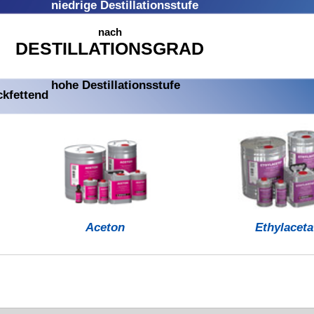
rursachen.
elangen.
Einatmen von Staub / Rauch / Gas / Nebel / Dampf /
ort Arzt anrufen. Ist ärztlicher Rat erforderlich, Verpackung
n. Inhalt/Behälter gemäß lokalen Vorschriften der Entsorgung
 rissiger Haut führen.
Kontakt
BINDULIN
gegründet 
®
Technische Auskunft:
e-Mail: shop(at)bindulin.de
BINDULIN-WERK
®
nal)
H.L.Schönleber GmbH
Sicherheitsdatenblätter:
e-Mail: sdb(at)bindulin.de
Wehlauer Str. 49-59
90766 Fürth
Produktfragen
bitte nur per e-Mail
oder
Deutschland / Germany
Kontaktformular
.