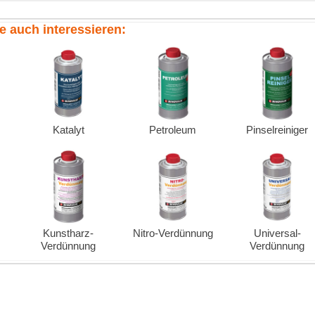
 bei 20°C), löst sich sehr gut in
Aceton
,
Spiritus 99 %
, Glycerin,
uchlichen Lösemitteln.
e, Celluloseether, Celluloid, Alkyd-, Vinyl- und
wendet.
Bitumen, Silikon, Polyisobutylen, Polyvinylcarbazol,
ge Naturharze, z.B. Elemi, Schellack, Dammar und Kongokopal.
-, Kunstleder- und Kunstseidenfabrikation und als Zusatz zu
on Druckwalzen oder anderen gummierten mechanischen Teilen,
nd der Gummi "versprödet" nicht. Durch die sehr leicht
igung auch eine gewisse Pflege der Gummioberfläche - der Gummi
sieren von Likören, Bonbons, Limonaden und
 technisch rein, keinesfalls chemisch rein und damit auf keinen
ehrbaren Grundstoffen geeignet!
, da es sich hier weder um eine Farbe oder einen Lack zur
rtiges Produkt bei der Fahrzeugreparaturlackierung Verwendung
serer Erdöl - Destillate
satz
Katalyt