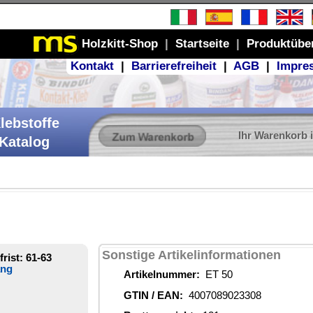
Produktübersicht
GB
|
Impressum
r Warenkorb ist leer
ionen
08
€
stoffe