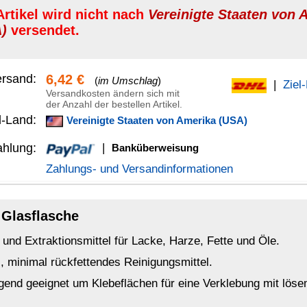
anküberweisung
Versandinformationen
r Lacke, Harze, Fette und Öle.
 Reinigungsmittel.
ächen für eine Verklebung mit lösemittelhaltigen Klebstoffen
gnet um die Viskosität bei unseren hitzebeständigen Speziallacken
nd geeignet um die Viskosität bei lösemittelhaltigen Klebstoffen
lacken einsetzbar. Am Vernetzungsvorgang nimmt es hier nicht teil.
z-Verdünnung
verwenden.
ner Oberfläche als Vorbereitung neuer Beschichtungen (Farben und
tfettet werden kann.
mittel (z. B. mit
Aceton
oder
Spiritus 99 %
) verwenden.
erner, da hier aufgrund der hohen Flüchtigkeit keine aufweichende
n wir unseren
Pinselreiniger
.
charakteristisch riechendes Lösungsmittel.