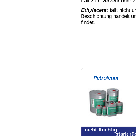
Verbraucherinformation:
Inhaltsstoffangabe nach Detergenzienveror
Ethylacetat
Pflichtangabe: Link zur Pharmacos-We
Hier finden Sie die Webseite, auf der 
Bezeichnungen, den Bezeichnungen d
bereitgestellt wird.
BfR-Registrierungsnummer: 3057882
UFI: 5Y60-50P7-200T-E290
Gefahrenhinweise für Ethyla
bei einem Inhalt von nicht mehr al