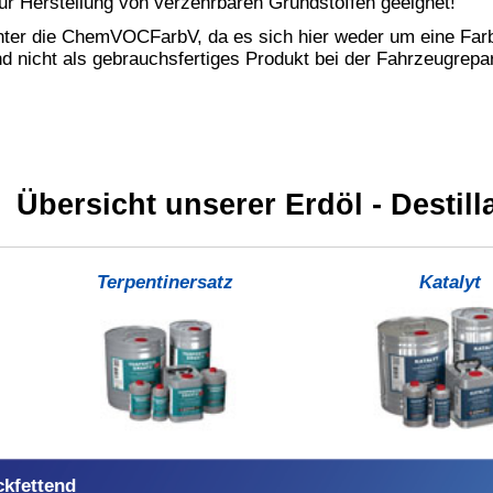
dnung (EG) No 648/2004)
bseite der Europäischen Kommission:
eine Tabelle der Entsprechungen zwischen den INCI-
es Europäischen Arzneibuchs und den CAS-Nummern
cetat
s 125 ml