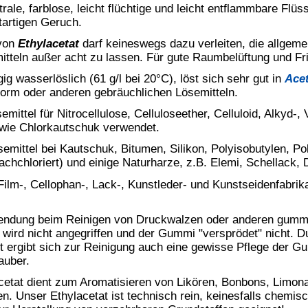
Waschbenzin
illationsstufe
IONSGRAD
tionsstufe
Ethylacetat