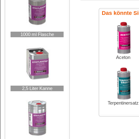
Ethylacetat
ist geringfügig wasserlöslich (61 g/l
Diethylether und Chloroform oder anderen gebrä
Ethylacetat
wird als Lösemittel für Nitrocellulos
Polyvinylacetatharze sowie Chlorkautschuk ver
10 Liter Kanne
Völlig ungeeignet
als Lösemittel bei Kautschuk, 
Polyvinylchlorid (nicht nachchloriert) und eini
Ethylacetat
wird in der Film-, Cellophan-, Lack
Poliermitteln eingesetzt.
Ethylacetat
findet Verwendung beim Reinigen v
die Gummibeschichtung wird nicht angegriffen u
rückfettende Eigenschaft ergibt sich zur Rein
25 Liter Hobbock
wird wieder griffig und sauber.
Chemisch reines Ethylacetat dient zum Aromati
Arzneimittelzubereitungen. Unser Ethylacetat ist
Fall zum Verzehr oder zur Herstellung von verz
Ethylacetat
fällt nicht unter die ChemVOCFarbV
Beschichtung handelt und nicht als gebrauchsfe
findet.
Übersicht un
Petroleum
Terpentiner