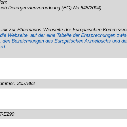
Anfahrt
(Google maps)
Wir sind für Sie da:
Bitte vorher absprechen.
Mo-Do:
8:00 - 15:30 Uhr
Fr:
8:00 - 13:30 Uhr
Shop-Hotline:
0911 - 73 08 478
Telefon:
0911 - 73 10 48
Telefax:
0911 - 73 10 45
tets zu befolgen. / Always follow the information on the product label.
 angegeben - eine Mindesthaltbarkeit / Lagerstabilität von 12 Monaten (1 Jahr).
chen Mehrwertsteuer (19%), inklusive Verpackungs- und Portokosten innerhalb Deutschlands.
GmbH • © 2009-2026 Nicolas Schönleber • Alle Rechte vorbehalten