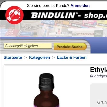
Sie sind bereits Kunde?
Anmelden
Holzleime
Leimfibel
®
Startseite
>
Kategorien
>
Lacke & Farben
Ethylacetat
50 ml Gl
flüchtiges Reinigungsmittel
9,52
€
Preis:
(inkl. MwSt.)
Grundpreis:
190,40 €
pro L
Der Artikel wird nicht 
(USA)
versendet.
Versand:
6,42 €
(
im U
Versandkosten än
der Anzahl der bes
Ziel-Land:
Vereinigte 