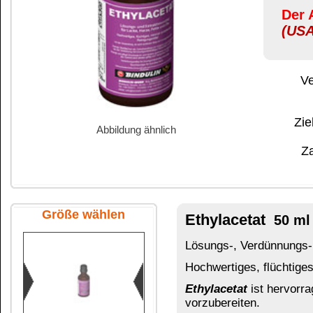
Abbildung ähnlich
Zahlung:
|
B
Zahlungs- und 
Größe wählen
Ethylacetat
50 ml Glasflasche
Lösungs-, Verdünnungs- und Extraktionsmittel fü
Hochwertiges, flüchtiges, minimal rückfettendes
Ethylacetat
ist hervorragend geeignet um Klebefl
vorzubereiten.
Ethylacetat
ist als Verdünner hervorragend geei
50 ml Glasflasche
(niedriger) einzustellen.
Ethylacetat
ist als Verdickungsmittel hervorrage
(höher) einzustellen.
Ethylacetat
ist als Beschleuniger bei Kunstharz
Zum Verdünnen von Kunstharzlacken
Kunsthar
Ethylacetat
ist nicht geeignet zum Entfetten ei
Lacke), da die Oberfläche damit nicht restlos en
250 ml Flasche
Zum Entfetten ein
nicht
rückfettendes Reinigungs
Ethylacetat
ist auch nicht geeignet als Lackentf
Wirkung gegeben ist.
Als Lackentferner oder Gerätereiniger empfehle
Aus der Gruppe der Ester, ein "nach Klebstoff“ 