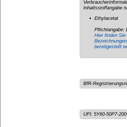
Datenschutz
Impressum
Widerrufen
Die Informationen auf dem Produktetikett sind s
Unsere Produkte haben - sofern nicht beim Produkt anders
Alle Preise sind Bruttopreise in Euro (€), inklusive der gesetzli
Copyright © 2009-2026 BINDULIN-WERK H.L.Schönleber 