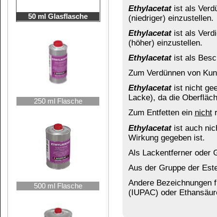
Andere Bezeichnungen für
Ethylacetat
: Essigsä
500 ml Flasche
(IUPAC) oder Ethansäureethylester.
Das könnte Sie auch interessieren:
1000 ml Flasche
Aceton
Katalyt
2,5 Liter Kanne
Terpentinersatz
Kunstharz-
Verdünnung
Ethylacetat
ist eine neutrale, farblose, leicht 
5 Liter Kanne
milden, angenehm fruchtartigen Geruch.
Der sehr milde Geruch von
Ethylacetat
darf ke
beim Umgang mit Lösemitteln außer acht zu lass