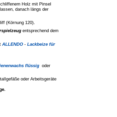
Original abgenommen.
 ist aber abhängig von
endeten Druckfarben.
1937