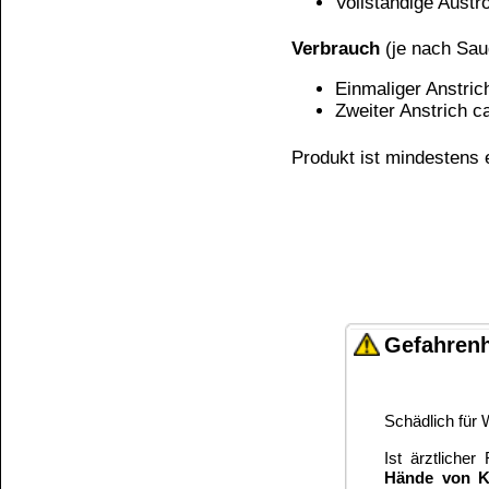
Unsere Produkte haben - sofern nicht beim Produkt anders
Alle Preise sind Bruttopreise in Euro (€), inklusive der gesetzli
Widerrufen
Copyright © 2009-2026 BINDULIN-WERK H.L.Schönleber 