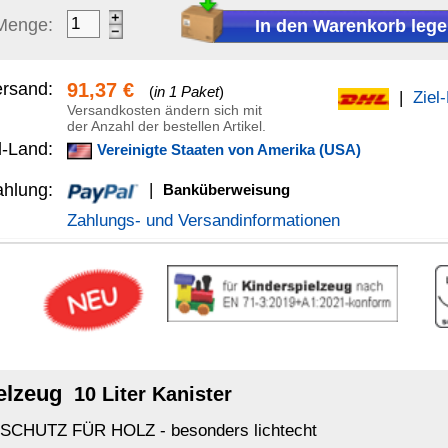
anküberweisung
Versandinformationen
far
nister
onders lichtecht
ll für Kinderspielzeug oder Spielgeräte im Innen- und
alle Farben beliebig abtönen (z.B. Pastelltöne).
.B.:
Bienenwachs flüssig
ist möglich. (auch zertifiziert für