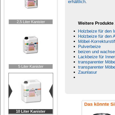
Lackbeize für Spielzeug
Lackbeize farblos
rot
farblos-neutral
25 Liter Kanister
Wachskitt-Stange
Musterkette
weiß
Lackbeize fü...
Vor und bei der Verarbeitung gut aufrühren
Verarbeitungshinweise:
Die
Lackbeize für Kinderspielzeug
auf trocken
oder Schwamm längs der Holzfaser satt und gle
Holzfaser leicht nachziehen und vertreiben.
Bei Neuanstrich wird zweimaliger Auftrag empfoh
Bei mehrfachem Auftrag wird das Werkstück bei
Farbton dunkler.
Soll der Farbton nach dem ersten Anstrich erha
Kinderspielzeug farblos
vornehmen.
Zweitanstrich
frühestens
nach 6-8 Stunden vor
Wird stärkerer Glanz gewünscht, empfehlen wi