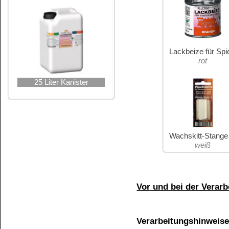
ALLENDO
-
Universal-Holzlack
.
Beides zertif
Bei Zimmertemperatur verarbeiten, Produkt vor 
verwenden.
Farbgebung ist abhängig von der Holzart, Ei
Daher immer Beizprobe vornehmen.
Trocknungszeit
(Abhängig von der Anzahl der 
Staubtrocken nach ca. 1 Stunde, bei Raum
Vollständige Austrocknung nach ca. 24 St
Verbrauch
(je nach Saugfähigkeit des Untergru
Einmaliger Anstrich ca. 160 - 200 ml/m².
Zweiter Anstrich ca. 120 - 140 ml/m²
Produkt ist mindestens ein Jahr lagerfähig bei
Gefahrenhinweise für Lackbe
Schädlich für Wasserorganismen, mit langf
Ist ärztlicher Rat erforderlich, Verpack
Hände von Kindern gelangen.
Freiset