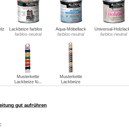
iziert für Kinderspielzeug.
Frost schützen. Keine rostenden MetalIgefäße oder Arbeitsgeräte
genfarbe, Schliff und Auftragsmenge.
aufgebrachten Schichten):
temperatur.
unden.
ndes):
 Lagertremperaturen zwischen min. +10°C und max. +25°C.
ize für Spielzeug
ristiger Wirkung.
ung oder Kennzeichnungsetikett bereithalten.
Darf nicht in die
zung in die Umwelt vermeiden. Inhalt/Behälter gemäß lokalen