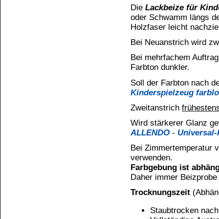
Vorschriften der Entsorgung zuführen. 
Sonstige Hinweise / Gefahren:
Enthält C
Kundenservice
Zahlungsmethoden
Kundenkonto
Zahlungs- und Versandinformationen
Banküberweisung
(auch Internatio
AGB und Kundeninformationen
Widerrufsbelehrung
Wir versenden mit
Barrierefreiheitserklärung
&
Datenschutz
Impressum
Die Informationen auf dem Produktetikett sind s