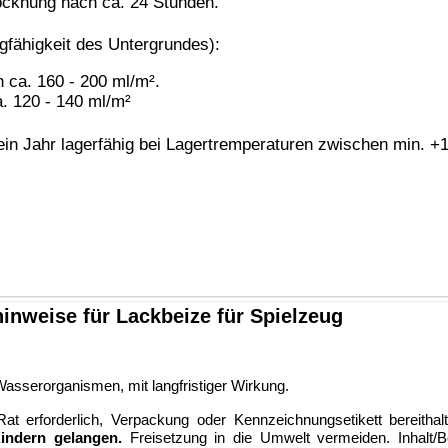
 angegeben - eine Mindesthaltbarkeit / Lagerstabilität von 12 Monaten (1 Jahr).
chen Mehrwertsteuer (19%), inklusive Verpackungs- und Portokosten innerhalb Deutschlands.
GmbH • © 2009-2026 Nicolas Schönleber • Alle Rechte vorbehalten