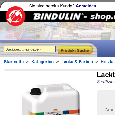
Sie sind bereits Kunde?
Anmelden
Holzleime
Leimfibel
®
Startseite
>
Kategorien
>
Lacke & Farben
>
Holzlacke
Lackbeize für Spi
Zertifiziert für Kinderspielzeug 
354,37
€
Preis:
(inkl. MwSt.)
Grundpreis:
35,44 €
pro Lit
Menge:
Versand:
91,37 €
(
in 
Versandkosten än
der Anzahl der bes
Ziel-Land:
Vereinigte 