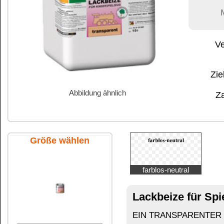
Abbildung ähnlich
Zahlung:
|
B
Zahlungs- und 
Größe wählen
farblos-neutral
Lackbeize für Spielzeug
10 Liter Ka
EIN TRANSPARENTER SCHUTZ FÜR HOLZ - bes
90 ml Metalldose
Holzbeschichtung ohne Formaldehydzusatz spezie
Außenbereich.
umweltfreundlich
giftfrei
lösungsmittelfrei
wasserverdünnbar
speichelecht
alle Farben untereinander mischbar
375 ml Metalldose
Nachbehandlung nicht erforderlich
zweimaliger Auftrag erhöht den Glanzgrad
Mit dem neuen Farbton “transparent“ lassen sich 
Lackbeize für Kinderspielzeug Buntfarben
Eine Nachbehandlung für den Innenbereich mit z
Kinderspielzeug)
750 ml Metalldose