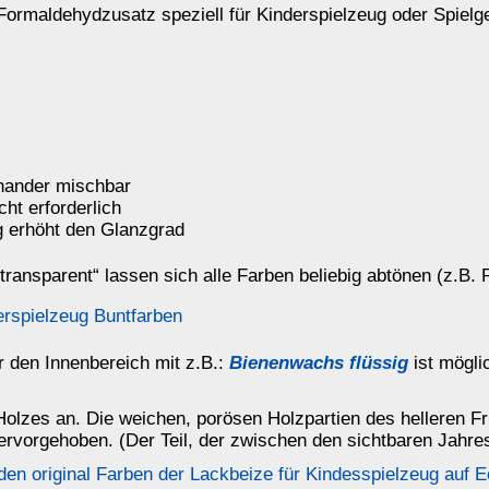
 porösen Holzpartien des helleren Frühholzes werden infolge der
 der zwischen den sichtbaren Jahresringen liegt.)
Lackbeize für Kindesspielzeug auf Echtholz (Fichte) ist hier
zen von Holz:
uch in
transparent
h in
transparent
s
mehr...