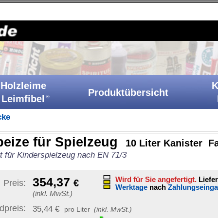
Holzkitt-Shop
|
Startseite
|
Kontakt
|
Barrierefreiheit
|
A
Klebstoffe
Produktübersicht
Ih
Katalog
elzeug
10 Liter Kanister Farbe: farblos-neutral
nach EN 71/3
Sonstige Artikelinformat
Wird für Sie angefertigt.
Lieferfrist: 61-63
Werktage
nach
Zahlungseingang
Artikelnummer:
ALS 10 N
GTIN / EAN:
40070890331
er
(inkl. MwSt.)
Bruttogewicht:
11,66 kg
unverb. Preisempf.:
299,7
Produkt ist frostempfindl
Versand nur bei Temp. über
1 Paket
)
|
Ziel-Land ändern
Versand möglich nach:
dern sich mit
tellen Artikel.
Staaten von Amerika (USA)