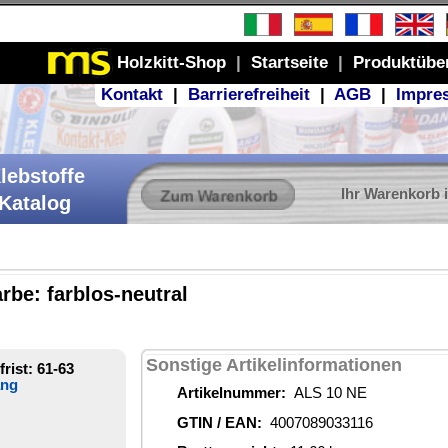
Produktübersicht
GB
|
Impressum
r Warenkorb ist leer
ionen
E
16
1 €
ich
 3°C