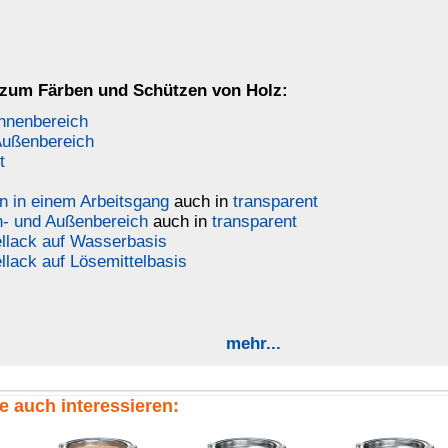
Aqua-Möbellack
Universal-Holzlack
Wachsbeize farblos
farblos-neutral
farblos-neutral
farblos-neutral
Musterkette
Lackbeize
em, staub- und fettfreiem, leicht geschliffenem Holz mit Pinsel
ichmäßig auftragen. Kurz einziehen lassen, danach längs der
len - idealerweise mit Zwischenschliff (Körnung 120).
 pigmentierter
Lackbeize für Kinderspielzeug
entsprechend dem
lten werden, den zweiten Anstrich mit
ALLENDO
-
Lackbeize für
nehmen.
r zur Nachbehandlung
ALLENDO
-
Bienenwachs flüssig
oder