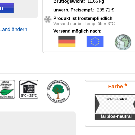
*
Farbe
blos-neutral