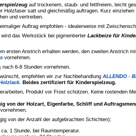
BEI VERSCHLUCKEN: Sofort Arzt anrufen.
(M)IT/MIT (3:1), BIT. Kann allergische Reaktionen hervorrufen.
*
Die Farbdarstellung ist vom 
Die Darstellung soll hier als Richtlinie dienen,
Bildschirm- & Druckereinstellungen bzw. den verw
Kontakt
BINDULIN
gegründet 
®
Technische Auskunft:
e-Mail: shop(at)bindulin.de
BINDULIN-WERK
®
nal)
H.L.Schönleber GmbH
Sicherheitsdatenblätter:
e-Mail: sdb(at)bindulin.de
Wehlauer Str. 49-59
90766 Fürth
Produktfragen
bitte nur per e-Mail
oder
Deutschland / Germany
Kontaktformular
.
Anfahrt
(Google maps)
Wir sind für Sie da:
Bitte vorher absprechen.
Mo-Do:
8:00 - 15:30 Uhr
Fr:
8:00 - 13:30 Uhr
Shop-Hotline:
0911 - 73 08 478
Telefon:
0911 - 73 10 48
Telefax:
0911 - 73 10 45
tets zu befolgen. / Always follow the information on the product label.