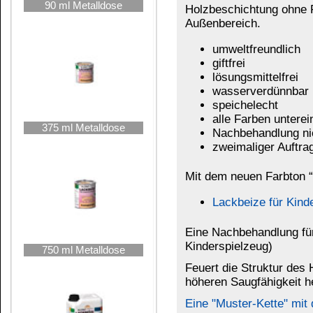
Feuert die Struktur des Holzes an. Die weichen,
höheren Saugfähigkeit hervorgehoben. (Der Teil,
Eine "Muster-Kette" mit den original Farben der 
erhältlich.
2,5 Liter Kanister
Weitere Produkte zum Färben und Schüt
Holzbeize für den Innenbereich
Holzbeize für den Außenbereich
Möbel-Korrekturstift
Pulverbeize
beizen und wachsen in einem Arbeitsgang
a
Lackbeize für Innen- und Außenbereich
auc
transparenter Möbellack auf Wasserbasis
5 Liter Kanister
transparenter Möbellack auf Lösemittelbasi
Zaunlasur
Das könnte Sie auch interessieren:
10 Liter Kanister