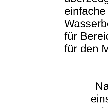
Die Materialwahl 
zunehmend stre
Herkömmliche Holz
auf
Polyester-, E
Acrylbasis
, die 
und nicht oder nur
abbaubar sind. Di
umweltbelastende 
den aktuellen An
nachhaltige Mater