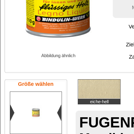
Abbildung ähnlich
Zahlung:
|
B
Zahlungs- und 
Größe wählen
eiche-hell
FUGENPLAST H
Metalldose
110 g Metalldose
FUGENPL
Wasserfester, gebr
420 g Metalldose
den Innen-
für Kinderspie
3:2019+
3 kg Metalleimer