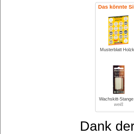
für den Möbelbau
Gebra
Nach kurze
einsatzbere
Anmischen
Wasserf
Beständig geg
Säuren
und mec
Für Bad, Küche
Außenber