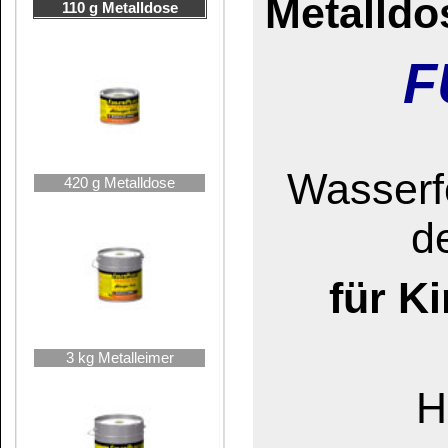
Hergestell
Lässt sich
5 kg Metalleimer
Professionelle R
Ausbesserung von
Kratzer, Risse oder
dieser
einkompone
10 kg Metalleimer
lösungsmittelbasi
eine schnelle, effe
Instandsetzung vo
25 kg Hobbock
und Außenbereic