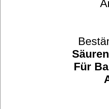
In Bereichen wie
Urnenbau / im B
umweltfreundliche
Vorschriften des
Kreislaufwirtsc
bevorzugt werden
Holzkitt
neue Maß
naturnahe Zusamm
es den Prinzipien 
und stellt eine
zuk
zu konventionelle