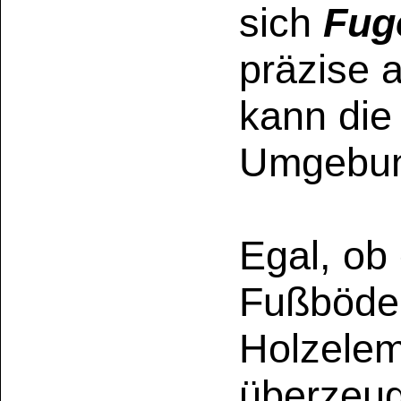
DIN EN 
Sicher fü
Kinderspie
Innenausbau 
Kindergä
FugenPlast Holz
echtem Holz,
im 
besteht es zu
72 
Inhaltsstoffen
, f
Endergebnis.