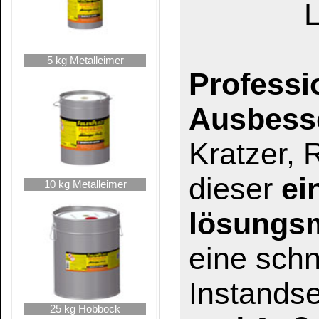
Erhältlich
FugenPlast Holzki
hervorragend für 
beispielsweise zur
Tischlerplatten od
Holzfugen oder Feh
neuer Möbelstücke
Um genau Ihre Far
mit
Bindemittel-
aus Schleifst
herstellen.