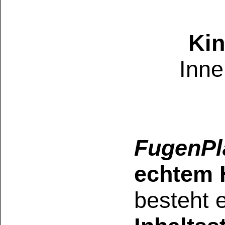
Lagerstabilität:
8 Monate ab Erwe
Lagerung zwische
UFI: G770-P0RE-
FugenPlast
Flam. Sol. 1, Eye Ir
660 g/l (< 45%) • 
wassergefährdend) •