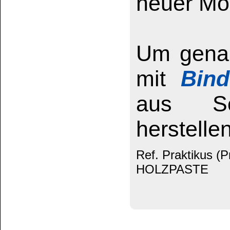
sich
FugenPlast H
präzise auftrage
kann die bearbeite
Umgebung integri
Egal, ob es um M
Fußböden, Türen 
Holzelemente geh
überzeugt durch s
einfache Anwendu
Wasserbeständigke
für Bereiche mit 