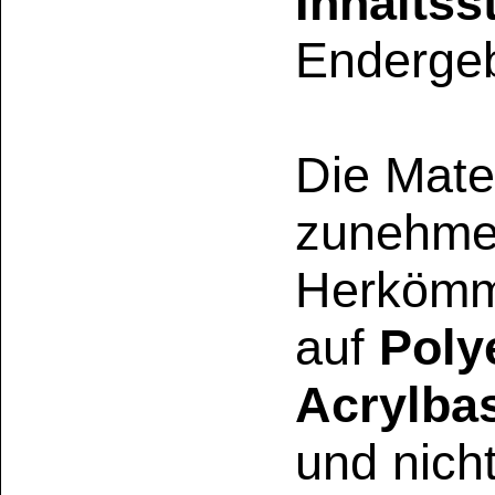
UN1325 • Customs:
Knetholz
Flam. Sol. 1, Eye Ir
444 g/l (< 37%) • 
wassergefährdend) •
UN1325 • Customs:
Gefahrenhinwe
Holzkitt
bei einem Inhalt v