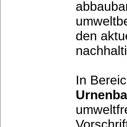
GEFAHR
Enthält:
kennzeichn
Kann Schläfrigkeit 
Darf nicht in die
Einatmen von Staub 
Aerosol vermeiden
Arzt anrufen. Ist 
Verpackung oder Kenn
Inhalt/Behälter ge
Entsorgung zuführen
Wiederholter Kontak
Haut führen.