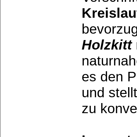
Kundenservice
Zahlungsmethoden
Kundenkonto
Zahlungs- und Versandinformationen
Banküberweisung
(auch Internatio
AGB und Kundeninformationen
Widerrufsbelehrung
Wir versenden mit
Barrierefreiheitserklärung
&
Datenschutz
Impressum
Die Informationen auf dem Produktetikett sind s
Unsere Produkte haben - sofern nicht beim Produkt anders
Alle Preise sind Bruttopreise in Euro (€), inklusive der gesetzli
Copyright © 2009-2026 BINDULIN-WERK H.L.Schönleber GmbH • © 2009-2026 Nicol