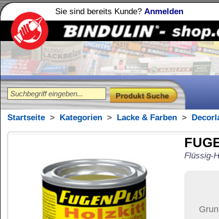
Sie sind bereits Kunde?
Anmelden
Holzleime
Leimfibel
®
Startseite
>
Kategorien
>
Lacke & Farben
>
Decorlacke
FUGENPLAST Holz
Flüssig-Holz
19,98
€
Preis:
(inkl. MwSt.)
Grundpreis:
181,64 €
pro 
Menge:
Versand:
34,37 €
(
in 
Versandkosten än
der Anzahl der bes
Ziel-Land:
Vereinigte 