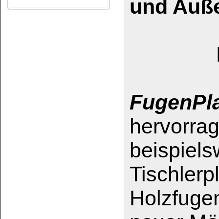
Ref. Praktikus (Praktisch) 723 
HOLZPASTE
Das könnte Sie auch interessieren:
Musterblatt Holzkitt
Flüssig-Holz
farblos-neutral
Wachskitt-Stange
Wachskitt-Stangen
weiß
gemischt
Dank der geschme